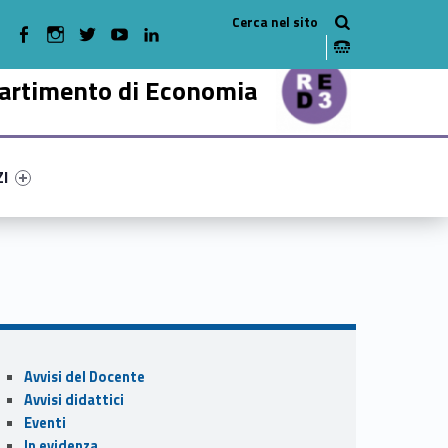
WebMan on Facebook
WebMan on Instagram
WebMan on Twitter
WebMan on Youtube
WebMan on Linkedin
artimento di Economia
ry-7003-47
ntifier #link-menu-primary-49801-57
ZI
Sidebar
Avvisi del Docente
Avvisi didattici
Eventi
In evidenza