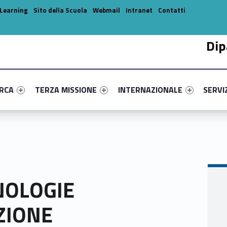
Learning
Sito della Scuola
Webmail
Intranet
Contatti
Dip
enu-primary-5486-14
dentifier #link-menu-primary-70712-31
Link identifier #link-menu-primary-78719-42
Link identifier #link-menu-prima
Link ide
ERCA
TERZA MISSIONE
INTERNAZIONALE
SERVI
NOLOGIE
ZIONE