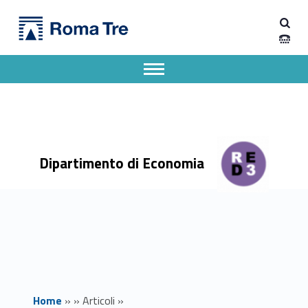
Primary Menu
Dipartimento di Economia
Giornate di Studio AIDLaSS 2026 – Lavoro e crisi d’impresa - Dipartimento di Economia
Dipartimento di Economia dell'Università degli Studi Roma Tre
Apri il menu secondario
Header info sidebar
Dipartimento di Economia
Home
»
»
Articoli
»