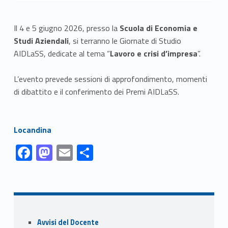
Il 4 e 5 giugno 2026, presso la
Scuola di Economia e
Studi Aziendali
, si terranno le Giornate di Studio
AIDLaSS, dedicate al tema “
Lavoro e crisi d’impresa
”.
L’evento prevede sessioni di approfondimento, momenti
di dibattito e il conferimento dei Premi AIDLaSS.
Link identifier #identifier__98705-1
Locandina
Link identifier #identifier__168958-1
Link identifier #identifier__123395-2
Link identifier #identifier__185693-3
Link identifier #identifier__65559-4
F
M
E
C
ac
as
m
o
Skip back to navigation
e
to
ai
n
b
d
l
di
o
o
vi
Sidebar
Avvisi del Docente