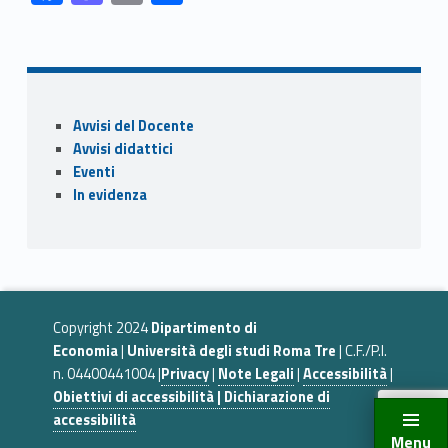
ac
as
m
o
Skip back to navigation
e
to
ai
n
b
d
l
di
o
o
vi
Sidebar
Avvisi del Docente
o
n
di
Avvisi didattici
k
Eventi
In evidenza
Copyright 2024
Dipartimento di
Economia
|
Università degli studi Roma Tre
| C.F./P.I.
n. 04400441004 |
Privacy
|
Note Legali
|
Accessibilità
|
Obiettivi di accessibilità |
Dichiarazione di
accessibilità
Menu