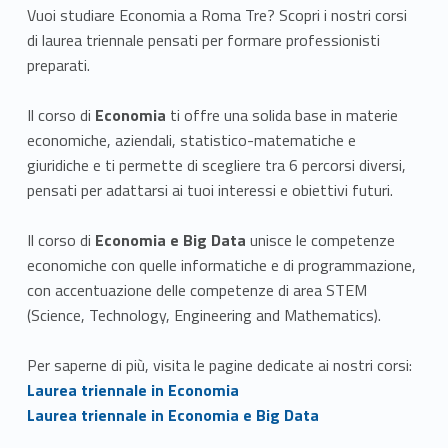
Vuoi studiare Economia a Roma Tre? Scopri i nostri corsi
di laurea triennale pensati per formare professionisti
preparati.
Il corso di
Economia
ti offre una solida base in materie
economiche, aziendali, statistico-matematiche e
giuridiche e ti permette di scegliere tra 6 percorsi diversi,
pensati per adattarsi ai tuoi interessi e obiettivi futuri.
Il corso di
Economia e Big Data
unisce le competenze
economiche con quelle informatiche e di programmazione,
con accentuazione delle competenze di area STEM
(Science, Technology, Engineering and Mathematics).
Per saperne di più, visita le pagine dedicate ai nostri corsi:
Link identifier #identifier__51397-1
Laurea triennale in Economia
Link identifier #identifier__99865-2
Laurea triennale in Economia e Big Data