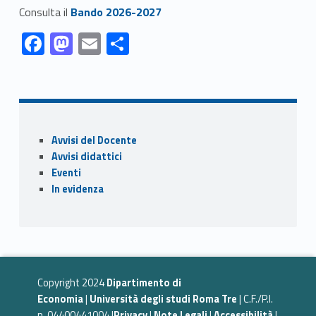
Link identifier #identifier__72284-3
Consulta il
Bando 2026-2027
Link identifier #identifier__178667-1
Link identifier #identifier__36681-2
Link identifier #identifier__70927-3
Link identifier #identifier__135349-4
F
M
E
C
ac
as
m
o
Skip back to navigation
e
to
ai
n
b
d
l
di
o
o
vi
Sidebar
Avvisi del Docente
o
n
di
Avvisi didattici
k
Eventi
In evidenza
Copyright 2024
Dipartimento di
Economia
|
Università degli studi Roma Tre
| C.F./P.I.
n. 04400441004 |
Privacy
|
Note Legali
|
Accessibilità
|