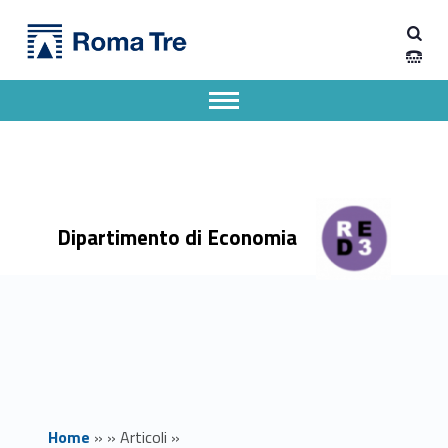
Primary Menu
Dipartimento di Economia
Scuola di formazione specialistica “Valutazione dell’Impatto delle Politiche Pubbliche. Concetti, Metodi e Applicazioni” - Dipartimento di Economia
Dipartimento di Economia dell'Università degli Studi Roma Tre
Apri il menu secondario
Header info sidebar
Dipartimento di Economia
Home
»
»
Articoli
»