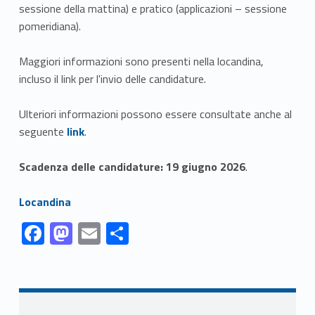
sessione della mattina) e pratico (applicazioni – sessione
pomeridiana).
Maggiori informazioni sono presenti nella locandina,
incluso il link per l'invio delle candidature.
Ulteriori informazioni possono essere consultate anche al
Link identifier #identifier__141320-1
seguente
link
.
Scadenza delle candidature: 19 giugno 2026
.
Link identifier #identifier__41063-2
Locandina
Link identifier #identifier__30518-1
Link identifier #identifier__137754-2
Link identifier #identifier__68221-3
Link identifier #identifier__185148-4
F
M
E
C
ac
as
m
o
Skip back to navigation
e
to
ai
n
b
d
l
di