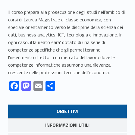
Il corso prepara alla prosecuzione degli studi nell'ambito di
corsi di Laurea Magistrale di classe economica, con
speciale orientamento verso le discipline della scienza dei
dati, business analytics, ICT, tecnologia e innovazione. In
ogni caso, il laureato sara' dotato di una serie di
competenze specifiche che gli permetteranno
l'inserimento diretto in un mercato del lavoro dove le
competenze informatiche assumono una rilevanza
crescente nelle professioni tecniche dell'economia.
Link identifier #identifier__111348-1
Link identifier #identifier__87234-2
Link identifier #identifier__88654-3
Link identifier #identifier__9341-4
F
M
E
C
ac
as
m
o
Skip back to navigation
e
to
ai
n
LINK IDENTIFIER #IDENTIFIER__109126-1
OBIETTIVI
b
d
l
di
LINK IDENTIFIER #IDENTIFIER__190258-2
o
o
vi
INFORMAZIONI UTILI
o
n
di
LINK IDENTIFIER #IDENTIFIER__159067-3