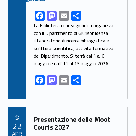
F
M
E
S
Link identifier share facebook archive #share-link-archive-31352
ac
as
m
h
La Biblioteca di area giuridica organizza
e
to
ai
ar
con il Dipartimento di Giurisprudenza
il Laboratorio di ricerca bibliografica e
b
d
l
e
scrittura scientifica, attività formativa
o
o
del Dipartimento. Si terrà dal 4 al 6
o
n
maggio e dall' 11 al 13 maggio 2026…
k
F
M
E
S
ac
as
m
h
e
to
ai
ar
b
d
l
e
Link identifier archive #link-archive-42921
o
o
Presentazione delle Moot
POSTED ON:
22
o
n
Courts 2027
APR