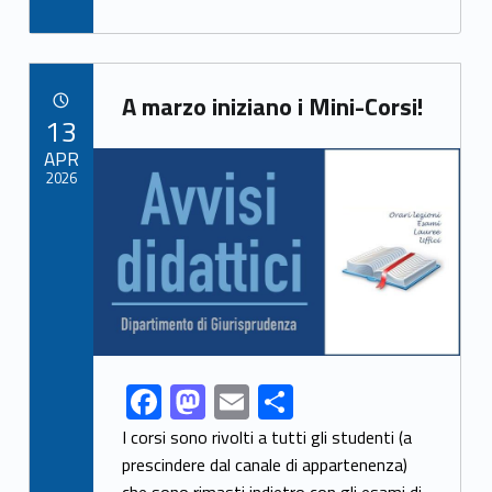
e
to
ai
ar
b
d
l
e
Link identifier archive #link-archive-54700
o
o
A marzo iniziano i Mini-Corsi!
POSTED ON:
13
o
n
Link identifier archive #link-archive-thumb-soap-40072
APR
k
2026
F
M
E
S
Link identifier share facebook archive #share-link-archive-88113
ac
as
m
h
I corsi sono rivolti a tutti gli studenti (a
e
to
ai
ar
prescindere dal canale di appartenenza)