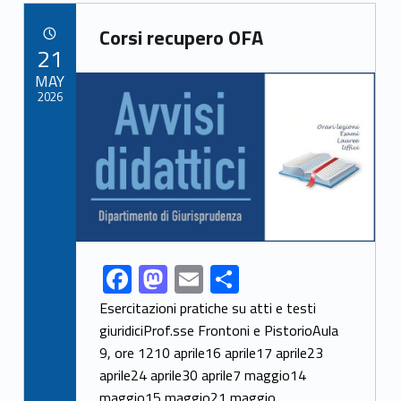
b
d
l
e
Link identifier archive #link-archive-13047
o
o
Corsi recupero OFA
POSTED ON:
21
o
n
Link identifier archive #link-archive-thumb-soap-69897
MAY
k
2026
F
M
E
S
Link identifier share facebook archive #share-link-archive-56535
ac
as
m
h
Esercitazioni pratiche su atti e testi
e
to
ai
ar
giuridiciProf.sse Frontoni e PistorioAula
9, ore 1210 aprile16 aprile17 aprile23
b
d
l
e
aprile24 aprile30 aprile7 maggio14
o
o
maggio15 maggio21 maggio