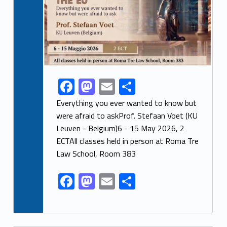
F
M
E
S
Link identifier share facebook archive #share-link-archive-47439
ac
as
m
h
Everything you ever wanted to know but
e
to
ai
ar
were afraid to askProf. Stefaan Voet (KU
Leuven - Belgium)6 - 15 May 2026, 2
b
d
l
e
ECTAll classes held in person at Roma Tre
o
o
Law School, Room 383
o
n
F
M
E
S
k
ac
as
m
h
e
to
ai
ar