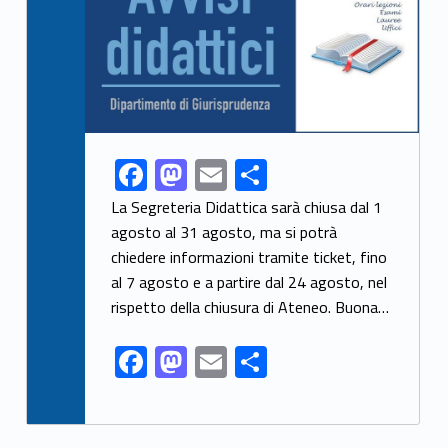
F
M
E
S
Link identifier share facebook archive #share-link-archive-39880
ac
as
m
h
La Segreteria Didattica sarà chiusa dal 1
e
to
ai
ar
agosto al 31 agosto, ma si potrà
chiedere informazioni tramite ticket, fino
b
d
l
e
al 7 agosto e a partire dal 24 agosto, nel
o
o
rispetto della chiusura di Ateneo. Buona…
o
n
F
M
E
S
k
ac
as
m
h
e
to
ai
ar