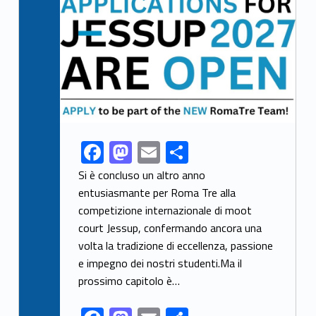
F
M
E
S
Link identifier share facebook archive #share-link-archive-37825
ac
as
m
h
Si è concluso un altro anno
e
to
ai
ar
entusiasmante per Roma Tre alla
competizione internazionale di moot
b
d
l
e
court Jessup, confermando ancora una
o
o
volta la tradizione di eccellenza, passione
o
n
e impegno dei nostri studenti.Ma il
k
prossimo capitolo è…