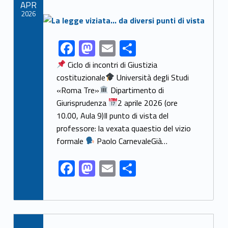
APR
k
2026
Link identifier archive #link-archive-thumb-soap-1415
F
M
E
S
Link identifier share facebook archive #share-link-archive-9304
ac
as
m
h
Ciclo di incontri di Giustizia
e
to
ai
ar
costituzionale
Università degli Studi
«Roma Tre»
Dipartimento di
b
d
l
e
Giurisprudenza
2 aprile 2026 (ore
o
o
10.00, Aula 9)Il punto di vista del
o
n
professore: la vexata quaestio del vizio
k
formale
Paolo CarnevaleGià…
F
M
E
S
ac
as
m
h
e
to
ai
ar
b
d
l
e