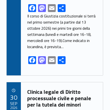
F
M
E
S
Link identifier share facebook archive #share-link-archive-19756
ac
as
m
h
Il corso di Giustizia costituzionale si terrà
e
to
ai
ar
nel primo semestre (a partire dal 13
ottobre 2026) nei primi tre giorni della
b
d
l
e
settimana (lunedì e martedì ore 16-18,
o
o
mercoledì ore 16-19).Come indicato in
o
n
locandina, è prevista…
k
F
M
E
S
ac
as
m
h
e
to
ai
ar
b
d
l
e
Link identifier archive #link-archive-31045
o
o
Clinica legale di Diritto
POSTED ON:
30
o
n
processuale civile e penale
SEP
per la tutela dei minori
k
2026