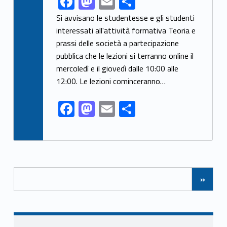
F
M
E
S
ac
as
m
h
Si avvisano le studentesse e gli studenti
e
to
ai
ar
interessati all'attività formativa Teoria e
prassi delle società a partecipazione
b
d
l
e
pubblica che le lezioni si terranno online il
o
o
mercoledì e il giovedì dalle 10:00 alle
o
n
12:00. Le lezioni cominceranno…
k
F
M
E
S
ac
as
m
h
e
to
ai
ar
b
d
l
e
Posts Navigation
o
o
»
o
n
k