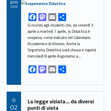
Link identifier archive #link-archive-thumb-soap-18481
APR
k
2026
F
M
E
S
Link identifier share facebook archive #share-link-archive-85980
ac
as
m
h
Si ricorda agli studenti che, da venerdì 3
e
to
ai
ar
aprile a martedì 7 aprile, la Didattica è
sospesa, come indicato nel Calendario
b
d
l
e
Accademico di Ateneo. Anche la
o
o
Segreteria Didattica sarà chiusa e riaprirà
o
n
mercoledì 8 aprile.Auguriamo a…
k
F
M
E
S
ac
as
m
h
e
to
ai
ar
b
d
l
e
Link identifier archive #link-archive-61923
o
o
La legge viziata… da diversi
POSTED ON:
02
o
n
punti di vista