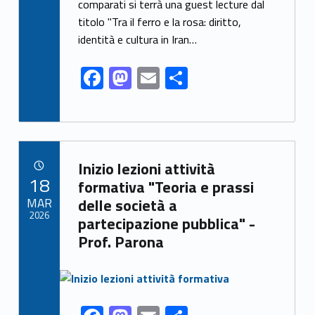
comparati si terrà una guest lecture dal
b
d
l
e
titolo "Tra il ferro e la rosa: diritto,
o
o
identità e cultura in Iran…
o
n
F
M
E
S
k
ac
as
m
h
e
to
ai
ar
b
d
l
e
Link identifier archive #link-archive-45537
o
o
Inizio lezioni attività
POSTED ON:
18
o
n
formativa "Teoria e prassi
MAR
delle società a
k
2026
partecipazione pubblica" -
Prof. Parona
Link identifier archive #link-archive-thumb-soap-24533
Link identifier share facebook archive #share-link-archive-98689