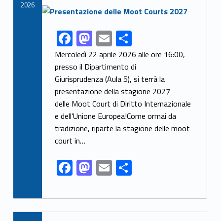
k
2026
Link identifier archive #link-archive-thumb-soap-36047
F
M
E
S
Link identifier share facebook archive #share-link-archive-29141
ac
as
m
h
Mercoledì 22 aprile 2026 alle ore 16:00,
e
to
ai
ar
presso il Dipartimento di
Giurisprudenza (Aula 5), si terrà la
b
d
l
e
presentazione della stagione 2027
o
o
delle Moot Court di Diritto Internazionale
o
n
e dell’Unione Europea!Come ormai da
k
tradizione, riparte la stagione delle moot
court in…
F
M
E
S
ac
as
m
h
e
to
ai
ar
b
d
l
e