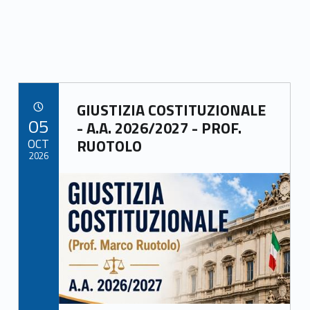
Link identifier archive #link-archive-10735
GIUSTIZIA COSTITUZIONALE
POSTED ON:
05
- A.A. 2026/2027 - PROF.
OCT
RUOTOLO
2026
Link identifier archive #link-archive-thumb-soap-79950