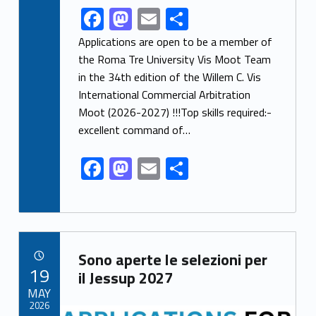
F
M
E
S
Link identifier share facebook archive #share-link-archive-99711
ac
as
m
h
Applications are open to be a member of
e
to
ai
ar
the Roma Tre University Vis Moot Team
in the 34th edition of the Willem C. Vis
b
d
l
e
International Commercial Arbitration
o
o
Moot (2026-2027) !!!Top skills required:-
o
n
excellent command of…
k
F
M
E
S
ac
as
m
h
e
to
ai
ar
b
d
l
e
Link identifier archive #link-archive-50165
o
o
Sono aperte le selezioni per
POSTED ON:
19
o
n
il Jessup 2027
MAY
k
2026
Link identifier archive #link-archive-thumb-soap-83879