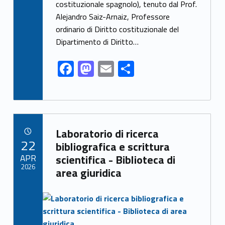
o
n
costituzionale spagnolo), tenuto dal Prof.
k
Alejandro Saiz-Arnaiz, Professore
ordinario di Diritto costituzionale del
Dipartimento di Diritto…
F
M
E
S
ac
as
m
h
e
to
ai
ar
b
d
l
e
Link identifier archive #link-archive-93905
o
o
Laboratorio di ricerca
POSTED ON:
22
o
n
bibliografica e scrittura
APR
scientifica - Biblioteca di
k
2026
area giuridica
Link identifier archive #link-archive-thumb-soap-1035