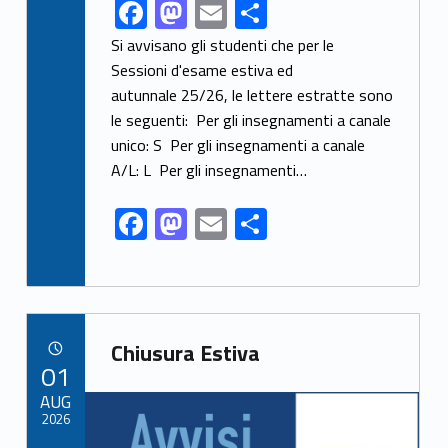
F
M
E
S
Link identifier share facebook archive #share-link-archive-5668
ac
as
m
h
Si avvisano gli studenti che per le
e
to
ai
ar
Sessioni d'esame estiva ed
autunnale 25/26, le lettere estratte sono
b
d
l
e
le seguenti: Per gli insegnamenti a canale
o
o
unico: S Per gli insegnamenti a canale
o
n
A/L: L Per gli insegnamenti…
k
F
M
E
S
ac
as
m
h
e
to
ai
ar
b
d
l
e
Link identifier archive #link-archive-75958
o
o
Chiusura Estiva
POSTED ON:
01
o
n
Link identifier archive #link-archive-thumb-soap-98960
AUG
k
2026