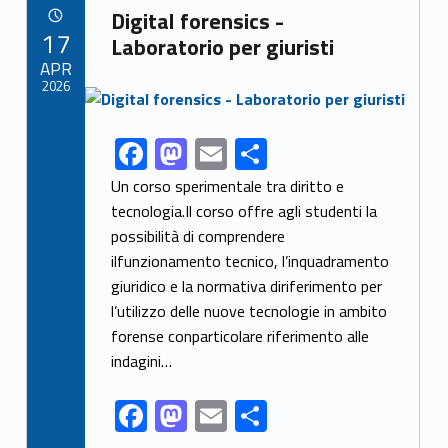
Link identifier archive #link-archive-43109
o
o
Digital forensics -
POSTED ON:
17
o
n
Laboratorio per giuristi
APR
k
2026
Link identifier archive #link-archive-thumb-soap-44583
F
M
E
S
Link identifier share facebook archive #share-link-archive-44129
ac
as
m
h
Un corso sperimentale tra diritto e
e
to
ai
ar
tecnologia.Il corso offre agli studenti la
possibilità di comprendere
b
d
l
e
ilfunzionamento tecnico, l’inquadramento
o
o
giuridico e la normativa diriferimento per
o
n
l’utilizzo delle nuove tecnologie in ambito
k
forense conparticolare riferimento alle
indagini…
F
M
E
S
ac
as
m
h