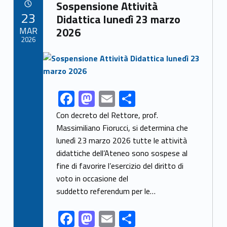
Link identifier archive #link-archive-58183
o
o
Sospensione Attività
POSTED ON:
23
o
n
Didattica lunedì 23 marzo
MAR
2026
k
2026
Link identifier archive #link-archive-thumb-soap-65333
F
M
E
S
Link identifier share facebook archive #share-link-archive-40047
ac
as
m
h
Con decreto del Rettore, prof.
e
to
ai
ar
Massimiliano Fiorucci, si determina che
lunedì 23 marzo 2026 tutte le attività
b
d
l
e
didattiche dell’Ateneo sono sospese al
o
o
fine di favorire l’esercizio del diritto di
o
n
voto in occasione del
k
suddetto referendum per le…
F
M
E
S