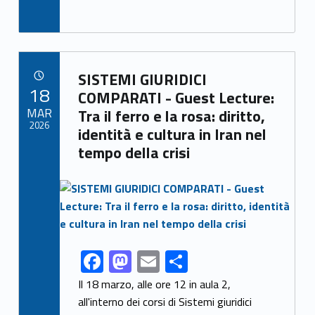
ac
as
m
h
e
to
ai
ar
b
d
l
e
Link identifier archive #link-archive-87434
o
o
SISTEMI GIURIDICI
POSTED ON:
18
o
n
COMPARATI - Guest Lecture:
MAR
Tra il ferro e la rosa: diritto,
k
2026
identità e cultura in Iran nel
tempo della crisi
Link identifier archive #link-archive-thumb-soap-68674
F
M
E
S
Link identifier share facebook archive #share-link-archive-43547
ac
as
m
h
Il 18 marzo, alle ore 12 in aula 2,
e
to
ai
ar
all'interno dei corsi di Sistemi giuridici