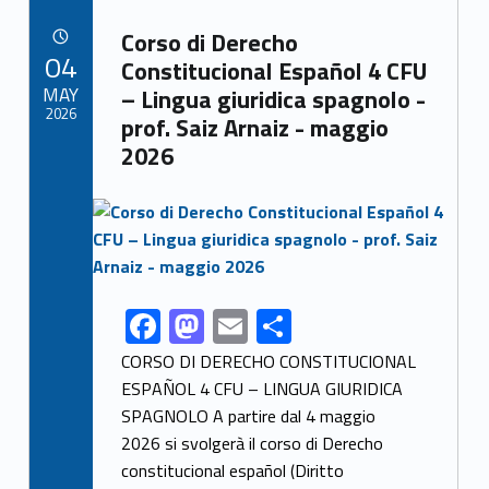
b
d
l
e
Link identifier archive #link-archive-8096
o
o
Corso di Derecho
POSTED ON:
04
o
n
Constitucional Español 4 CFU
MAY
– Lingua giuridica spagnolo -
k
2026
prof. Saiz Arnaiz - maggio
2026
Link identifier archive #link-archive-thumb-soap-60254
F
M
E
S
Link identifier share facebook archive #share-link-archive-19717
ac
as
m
h
CORSO DI DERECHO CONSTITUCIONAL
e
to
ai
ar
ESPAÑOL 4 CFU – LINGUA GIURIDICA
SPAGNOLO A partire dal 4 maggio
b
d
l
e
2026 si svolgerà il corso di Derecho
o
o
constitucional español (Diritto