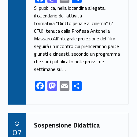
ac
as
m
h
Si pubblica, nella locandina allegata,
e
to
ai
ar
il calendario dell’attività
formativa “Diritto penale al cinema” (2
b
d
l
e
CFU), tenuta dalla Prof.ssa Antonella
o
o
Massaro.All’integrale proiezione del film
o
n
seguirà un incontro cui prenderanno parte
k
giuristi e cineasti, secondo un programma
che sarà pubblicato nelle prossime
settimane sul…
F
M
E
S
ac
as
m
h
e
to
ai
ar
b
d
l
e
Link identifier archive #link-archive-17220
o
o
Sospensione Didattica
POSTED ON:
07
o
n