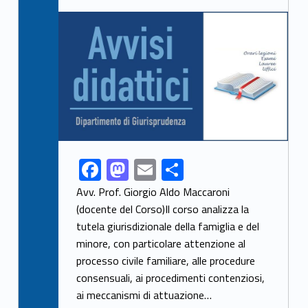
Link identifier archive #link-archive-thumb-soap-44008
F
M
E
S
Link identifier share facebook archive #share-link-archive-87512
ac
as
m
h
Avv. Prof. Giorgio Aldo Maccaroni
e
to
ai
ar
(docente del Corso)Il corso analizza la
tutela giurisdizionale della famiglia e del
b
d
l
e
minore, con particolare attenzione al
o
o
processo civile familiare, alle procedure
o
n
consensuali, ai procedimenti contenziosi,
k
ai meccanismi di attuazione…