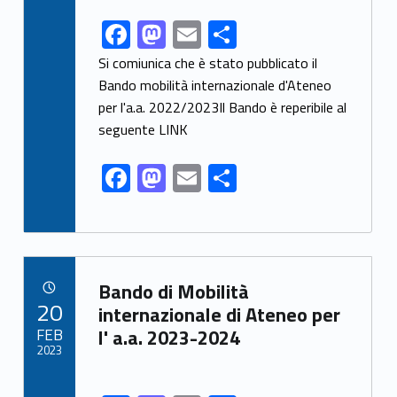
F
M
E
S
Link identifier share facebook archive #share-link-archive-25298
ac
as
m
h
Si comiunica che è stato pubblicato il
e
to
ai
ar
Bando mobilità internazionale d'Ateneo
per l'a.a. 2022/2023Il Bando è reperibile al
b
d
l
e
seguente LINK
o
o
o
n
F
M
E
S
k
ac
as
m
h
e
to
ai
ar
b
d
l
e
Link identifier archive #link-archive-84691
o
o
Bando di Mobilità
POSTED ON:
20
o
n
internazionale di Ateneo per
FEB
l' a.a. 2023-2024
k
2023