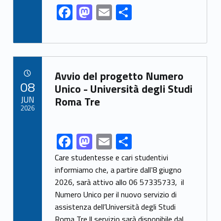
F
M
E
S
ac
as
m
h
e
to
ai
ar
b
d
l
e
Link identifier archive #link-archive-2687
o
o
Avvio del progetto Numero
POSTED ON:
08
o
n
Unico - Università degli Studi
JUN
Roma Tre
k
2026
F
M
E
S
Link identifier share facebook archive #share-link-archive-65273
ac
as
m
h
Care studentesse e cari studentivi
e
to
ai
ar
informiamo che, a partire dall’8 giugno
2026, sarà attivo allo 06 57335733, il
b
d
l
e
Numero Unico per il nuovo servizio di
o
o
assistenza dell’Università degli Studi
o
n
Roma Tre.Il servizio sarà disponibile dal