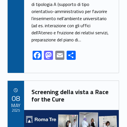
e
to
ai
ar
di tipologia A (supporto di tipo
orientativo-amministrativo per favorire
b
d
l
e
l’inserimento nell’ambiente universitario
o
o
(ad es. interazione con gli uffici
o
n
dell’Ateneo e fruizione dei relativi servizi,
k
preparazione del piano di…
F
M
E
S
ac
as
m
h
e
to
ai
ar
b
d
l
e
Link identifier archive #link-archive-3950
o
o
Screening della vista a Race
POSTED ON:
08
o
n
for the Cure
MAY
k
2025
Link identifier archive #link-archive-thumb-soap-72340