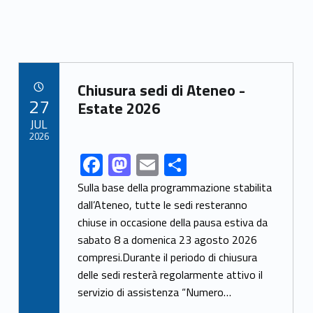
Link identifier archive #link-archive-47866
Chiusura sedi di Ateneo -
POSTED ON:
27
Estate 2026
JUL
2026
F
M
E
S
Link identifier share facebook archive #share-link-archive-40368
ac
as
m
h
Sulla base della programmazione stabilita
e
to
ai
ar
dall’Ateneo, tutte le sedi resteranno
chiuse in occasione della pausa estiva da
b
d
l
e
sabato 8 a domenica 23 agosto 2026
o
o
compresi.Durante il periodo di chiusura
o
n
delle sedi resterà regolarmente attivo il
k
servizio di assistenza “Numero…