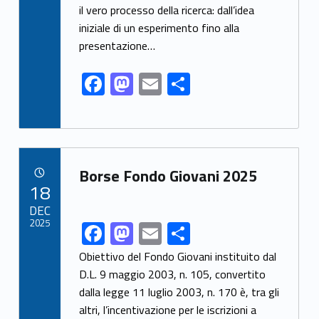
o
o
il vero processo della ricerca: dall’idea
o
n
iniziale di un esperimento fino alla
k
presentazione…
F
M
E
S
ac
as
m
h
e
to
ai
ar
b
d
l
e
Link identifier archive #link-archive-38497
o
o
Borse Fondo Giovani 2025
POSTED ON:
18
o
n
DEC
k
2025
F
M
E
S
Link identifier share facebook archive #share-link-archive-25815
ac
as
m
h
Obiettivo del Fondo Giovani instituito dal
e
to
ai
ar
D.L. 9 maggio 2003, n. 105, convertito
dalla legge 11 luglio 2003, n. 170 è, tra gli
b
d
l
e
altri, l’incentivazione per le iscrizioni a