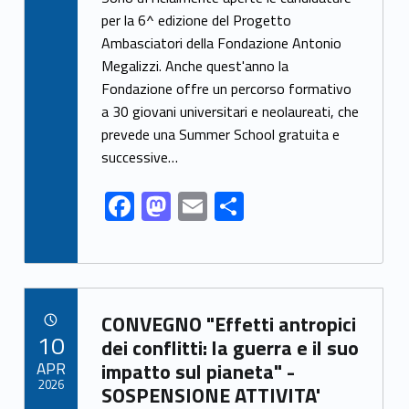
e
to
ai
ar
per la 6^ edizione del Progetto
Ambasciatori della Fondazione Antonio
b
d
l
e
Megalizzi. Anche quest'anno la
o
o
Fondazione offre un percorso formativo
o
n
a 30 giovani universitari e neolaureati, che
k
prevede una Summer School gratuita e
successive…
F
M
E
S
ac
as
m
h
e
to
ai
ar
b
d
l
e
Link identifier archive #link-archive-58292
o
o
CONVEGNO "Effetti antropici
POSTED ON:
10
o
n
dei conflitti: la guerra e il suo
APR
impatto sul pianeta" -
k
2026
SOSPENSIONE ATTIVITA'