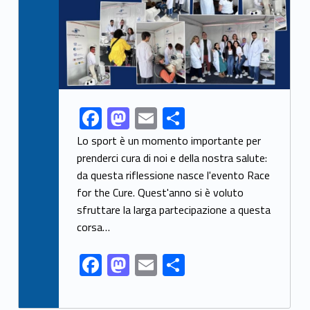
F
M
E
S
Link identifier share facebook archive #share-link-archive-40125
ac
as
m
h
Lo sport è un momento importante per
e
to
ai
ar
prenderci cura di noi e della nostra salute:
da questa riflessione nasce l'evento Race
b
d
l
e
for the Cure. Quest'anno si è voluto
o
o
sfruttare la larga partecipazione a questa
o
n
corsa…
k
F
M
E
S
ac
as
m
h
e
to
ai
ar