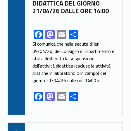
DIDATTICA DEL GIORNO
21/04/26 DALLE ORE 14:00
F
M
E
S
Link identifier share facebook archive #share-link-archive-97912
ac
as
m
h
Si comunica che nella seduta di ieri,
e
to
ai
ar
09/04/26, del Consiglio di Dipartimento è
stata deliberata la sospensione
b
d
l
e
dell’attività didattica (escluse le attività
o
o
pratiche in laboratorio o in campo) del
o
n
giorno 21/04/26 dalle ore 14:00 in…
k
F
M
E
S
ac
as
m
h
e
to
ai
ar
b
d
l
e