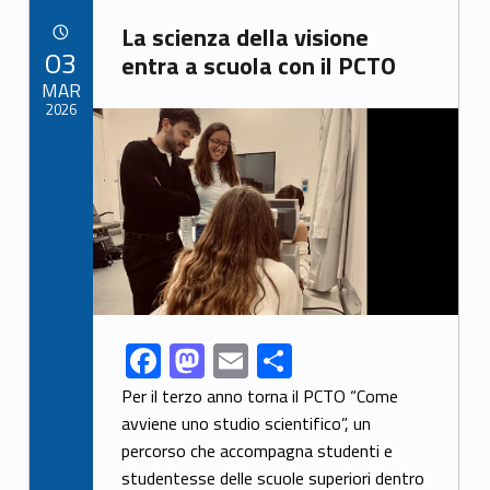
b
d
l
e
Link identifier archive #link-archive-57750
o
o
La scienza della visione
POSTED ON:
03
o
n
entra a scuola con il PCTO
MAR
k
2026
Link identifier archive #link-archive-thumb-soap-48518
F
M
E
S
Link identifier share facebook archive #share-link-archive-72083
ac
as
m
h
Per il terzo anno torna il PCTO “Come
e
to
ai
ar
avviene uno studio scientifico”, un
percorso che accompagna studenti e
b
d
l
e
studentesse delle scuole superiori dentro