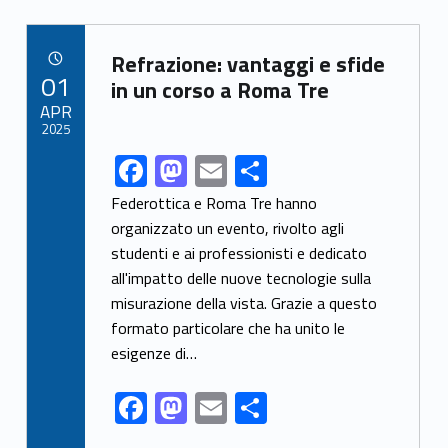
b
d
l
e
Link identifier archive #link-archive-96189
o
o
Refrazione: vantaggi e sfide
POSTED ON:
01
o
n
in un corso a Roma Tre
APR
k
2025
F
M
E
S
Link identifier share facebook archive #share-link-archive-61881
ac
as
m
h
Federottica e Roma Tre hanno
e
to
ai
ar
organizzato un evento, rivolto agli
studenti e ai professionisti e dedicato
b
d
l
e
all'impatto delle nuove tecnologie sulla
o
o
misurazione della vista. Grazie a questo
o
n
formato particolare che ha unito le
k
esigenze di…
F
M
E
S
ac
as
m
h