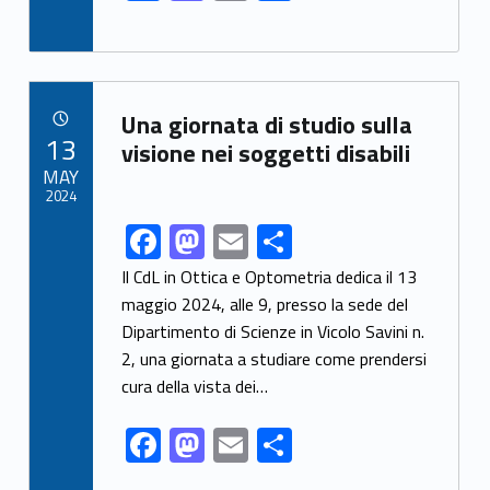
ac
as
m
h
e
to
ai
ar
b
d
l
e
Link identifier archive #link-archive-81319
o
o
Una giornata di studio sulla
POSTED ON:
13
o
n
visione nei soggetti disabili
MAY
k
2024
F
M
E
S
Link identifier share facebook archive #share-link-archive-23610
ac
as
m
h
Il CdL in Ottica e Optometria dedica il 13
e
to
ai
ar
maggio 2024, alle 9, presso la sede del
Dipartimento di Scienze in Vicolo Savini n.
b
d
l
e
2, una giornata a studiare come prendersi
o
o
cura della vista dei…
o
n
F
M
E
S
k
ac
as
m
h