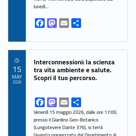
k
lunedì…
F
M
E
S
ac
as
m
h
e
to
ai
ar
b
d
l
e
Link identifier archive #link-archive-72730
o
o
Interconnessioni: la scienza
POSTED ON:
15
o
n
tra vita ambiente e salute.
MAY
Scopri il tuo percorso.
k
2026
F
M
E
S
Link identifier share facebook archive #share-link-archive-97376
ac
as
m
h
Venerdì 15 maggio 2026, dalle ore 17:00,
e
to
ai
ar
presso il Giardino Geo-Botanico
(Lungotevere Dante 376), si terrà
b
d
l
e
l’evento organizzato dal Dipartimento di