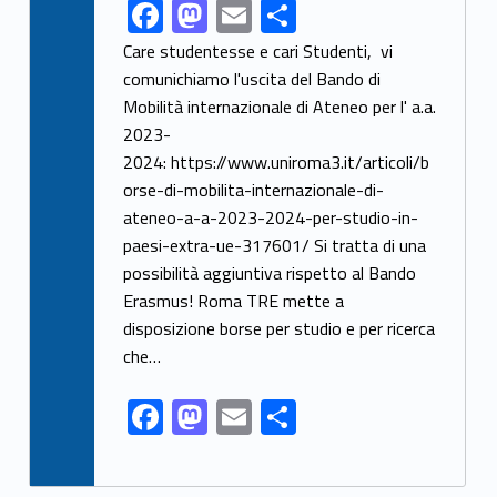
F
M
E
S
Link identifier share facebook archive #share-link-archive-21605
ac
as
m
h
Care studentesse e cari Studenti, vi
e
to
ai
ar
comunichiamo l'uscita del Bando di
Mobilità internazionale di Ateneo per l' a.a.
b
d
l
e
2023-
o
o
2024: https://www.uniroma3.it/articoli/b
o
n
orse-di-mobilita-internazionale-di-
k
ateneo-a-a-2023-2024-per-studio-in-
paesi-extra-ue-317601/ Si tratta di una
possibilità aggiuntiva rispetto al Bando
Erasmus! Roma TRE mette a
disposizione borse per studio e per ricerca
che…
F
M
E
S
ac
as
m
h
e
to
ai
ar