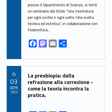
e
to
ai
ar
presso il Dipartimento di Scienze, si terrà
un seminario dal titolo "Una montatura
b
d
l
e
per ogni occhio e ogni volto. Una scelta
o
o
tecnica ed estetica", in collaborazione con
o
n
Federottica…
k
F
M
E
S
ac
as
m
h
e
to
ai
ar
b
d
l
e
Link identifier archive #link-archive-9145
o
o
La presbiopia: dalla
POSTED ON:
03
o
n
refrazione alla correzione -
APR
come la teoria incontra la
k
2023
pratica.