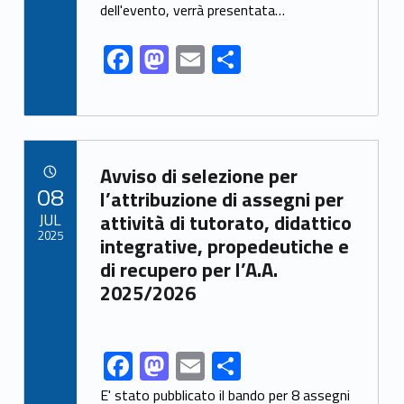
o
n
dell'evento, verrà presentata…
k
F
M
E
S
ac
as
m
h
e
to
ai
ar
b
d
l
e
Link identifier archive #link-archive-24431
o
o
Avviso di selezione per
POSTED ON:
08
o
n
l’attribuzione di assegni per
JUL
attività di tutorato, didattico
k
2025
integrative, propedeutiche e
di recupero per l’A.A.
2025/2026
F
M
E
S
Link identifier share facebook archive #share-link-archive-54592
ac
as
m
h
E' stato pubblicato il bando per 8 assegni