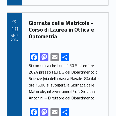
e
to
ai
ar
b
d
l
e
Link identifier archive #link-archive-49079
o
o
Giornata delle Matricole -
POSTED ON:
18
o
n
Corso di Laurea in Ottica e
SEP
Optometria
k
2024
F
M
E
S
Link identifier share facebook archive #share-link-archive-27193
ac
as
m
h
Si comunica che Lunedì 30 Settembre
e
to
ai
ar
2024 presso l'aula G del Dipartimento di
Scienze (via della Vasca Navale 84) dalle
b
d
l
e
ore 15.00 si svolgerà la Giornata delle
o
o
Matricole, interverranno:Prof. Giovanni
o
n
Antonini – Direttore del Dipartimento…
k
F
M
E
S