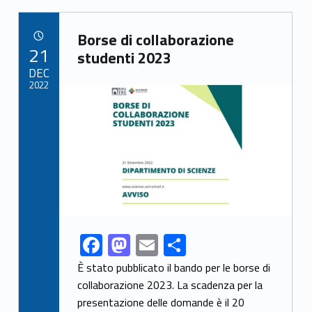
b
d
l
e
Link identifier archive #link-archive-48958
o
o
Borse di collaborazione
POSTED ON:
21
o
n
studenti 2023
DEC
k
2022
Link identifier archive #link-archive-thumb-soap-29640
F
M
E
S
Link identifier share facebook archive #share-link-archive-9654
ac
as
m
h
È stato pubblicato il bando per le borse di
e
to
ai
ar
collaborazione 2023. La scadenza per la
presentazione delle domande è il 20