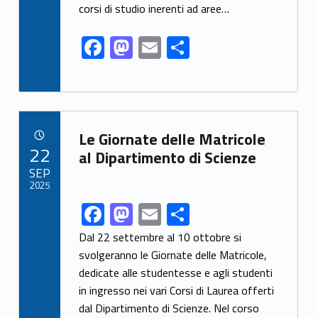
o
o
corsi di studio inerenti ad aree…
o
n
F
M
E
S
k
ac
as
m
h
e
to
ai
ar
b
d
l
e
Link identifier archive #link-archive-82073
o
o
Le Giornate delle Matricole
POSTED ON:
22
o
n
al Dipartimento di Scienze
SEP
k
2025
F
M
E
S
Link identifier share facebook archive #share-link-archive-39766
ac
as
m
h
Dal 22 settembre al 10 ottobre si
e
to
ai
ar
svolgeranno le Giornate delle Matricole,
dedicate alle studentesse e agli studenti
b
d
l
e
in ingresso nei vari Corsi di Laurea offerti
o
o
dal Dipartimento di Scienze. Nel corso