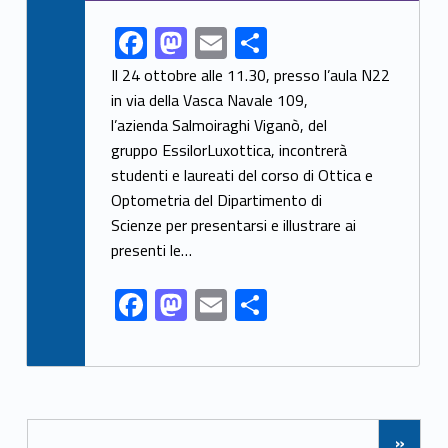
F
M
E
S
Link identifier share facebook archive #share-link-archive-35442
ac
as
m
h
Il 24 ottobre alle 11.30, presso l’aula N22
e
to
ai
ar
in via della Vasca Navale 109,
l’azienda Salmoiraghi Viganò, del
b
d
l
e
gruppo EssilorLuxottica, incontrerà
o
o
studenti e laureati del corso di Ottica e
o
n
Optometria del Dipartimento di
k
Scienze per presentarsi e illustrare ai
presenti le…
F
M
E
S
ac
as
m
h
e
to
ai
ar
b
d
l
e
Posts Navigation
o
o
»