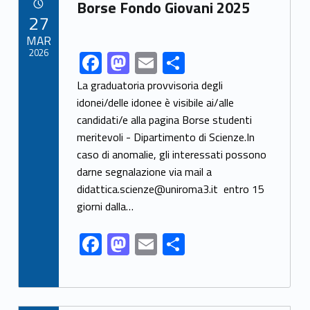
Link identifier archive #link-archive-63029
o
o
Borse Fondo Giovani 2025
POSTED ON:
27
o
n
MAR
k
2026
F
M
E
S
Link identifier share facebook archive #share-link-archive-97586
ac
as
m
h
La graduatoria provvisoria degli
e
to
ai
ar
idonei/delle idonee è visibile ai/alle
candidati/e alla pagina Borse studenti
b
d
l
e
meritevoli - Dipartimento di Scienze.In
o
o
caso di anomalie, gli interessati possono
o
n
darne segnalazione via mail a
k
didattica.scienze@uniroma3.it entro 15
giorni dalla…
F
M
E
S
ac
as
m
h
e
to
ai
ar