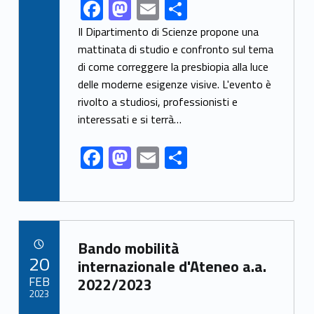
F
M
E
S
Link identifier share facebook archive #share-link-archive-22667
ac
as
m
h
Il Dipartimento di Scienze propone una
e
to
ai
ar
mattinata di studio e confronto sul tema
di come correggere la presbiopia alla luce
b
d
l
e
delle moderne esigenze visive. L'evento è
o
o
rivolto a studiosi, professionisti e
o
n
interessati e si terrà…
k
F
M
E
S
ac
as
m
h
e
to
ai
ar
b
d
l
e
Link identifier archive #link-archive-42259
o
o
Bando mobilità
POSTED ON:
20
o
n
internazionale d'Ateneo a.a.
FEB
2022/2023
k
2023