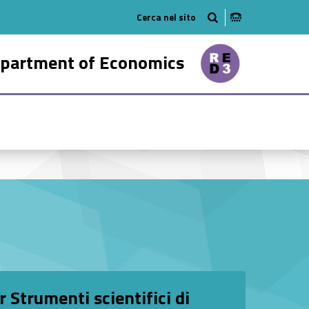
tube
n on linkedin
partment of Economics
50528-21
Strumenti scientifici di