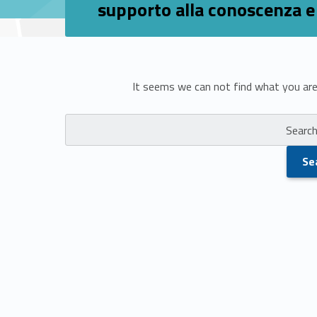
supporto alla conoscenza e 
N
It seems we can not find what you are 
Search for:
o
t
h
i
n
g