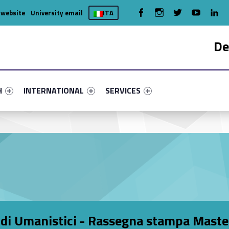
WebMan on Facebook
WebMan on Instagram
WebMan on Twitter
WebMan on You
WebMa
 website
University email
ITA
De
nu-primary-11971-4
fier #link-menu-primary-61452-7
Link identifier #link-menu-primary-8146-15
Link identifier #link-menu-primary-
H
INTERNATIONAL
SERVICES
udi Umanistici - Rassegna stampa Master 