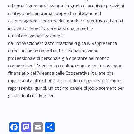
e forma figure professionali in grado di acquisire posizioni
di rilievo nel panorama cooperativo italiano e di
accompagnare l’apertura del mondo cooperativo ad ambiti
innovativi rispetto alla sua storia, a partire
dall’internazionalizzazione e
dall’innovazione/trasformazione digitale. Rappresenta
quindi anche un’opportunità di riqualificazione
professionale di personale già operante nel mondo
cooperativo. E' svolto in collaborazione e con il sostegno
finanziario dell’Alleanza delle Cooperative Italiane che
rappresenta oltre il 90% del mondo cooperativo italiano e
rappresenta, quindi, un ottimo canale di job placement per
gli studenti del Master.
Link identifier #identifier__171093-1
Link identifier #identifier__157602-2
Link identifier #identifier__63660-3
Link identifier #identifier__62543-4
F
M
E
C