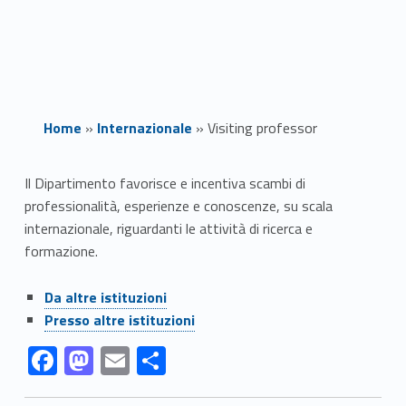
Home
»
Internazionale
»
Visiting professor
V
Il Dipartimento favorisce e incentiva scambi di
professionalità, esperienze e conoscenze, su scala
i
internazionale, riguardanti le attività di ricerca e
s
formazione.
i
Link identifier #identifier__111679-1
Da altre istituzioni
Link identifier #identifier__42739-2
Presso altre istituzioni
t
Link identifier #identifier__12966-3
Link identifier #identifier__41392-4
Link identifier #identifier__181992-5
Link identifier #identifier__31248-6
F
M
E
C
i
ac
as
m
o