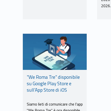
2026
Link identifier #identifier__171247-11
"We Roma Tre" disponibile
su Google Play Store e
sull'App Store di iOS
Siamo lieti di comunicare che l'app
"We Roma Tre" è ora disponibile