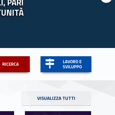
, PARI
TUNITÀ
Link identifier #identifier__40695-5
LAVORO E
RICERCA
SVILUPPO
Link identifier #identifier__156979-6
VISUALIZZA TUTTI
Link identifier #identifier__75251-10