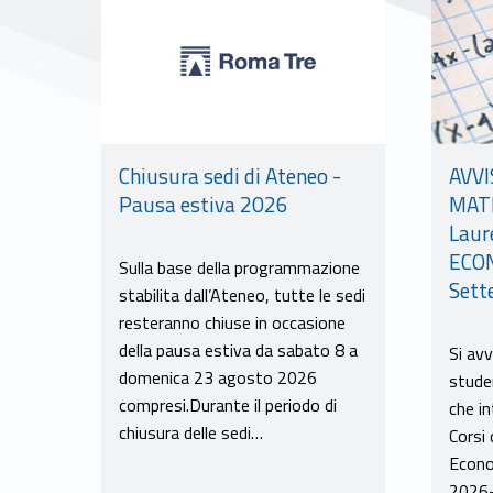
AVVI
Chiusura sedi di Ateneo -
MATE
Pausa estiva 2026
Laur
ECON
Sulla base della programmazione
Sett
stabilita dall’Ateneo, tutte le sedi
resteranno chiuse in occasione
della pausa estiva da sabato 8 a
Si avv
domenica 23 agosto 2026
stude
compresi.Durante il periodo di
che i
chiusura delle sedi…
Corsi
Econo
2026-