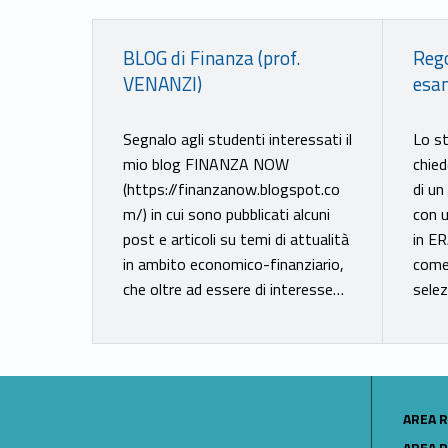
Link identifier #identifier__16939-17
Link identifier #identifier__83040-18
BLOG di Finanza (prof.
Rego
VENANZI)
esa
Segnalo agli studenti interessati il
Lo s
mio blog FINANZA NOW
chied
(https://finanzanow.blogspot.co
di u
m/) in cui sono pubblicati alcuni
con 
post e articoli su temi di attualità
in E
in ambito economico-finanziario,
come 
che oltre ad essere di interesse…
sele
LINK IDENTIFIER #IDENTIFIER__199824-19
AREA R
LINK IDENTIFIER #IDENTIFIER__32914-20
AREA R