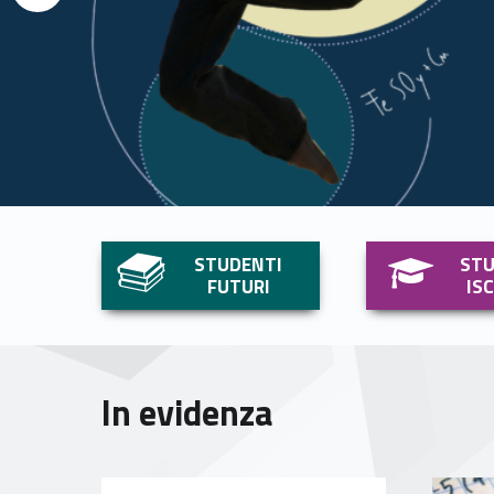
Link identifier #identifier__150392-1
Link identifier #identifier__37883-2
STUDENTI
STU
FUTURI
IS
In evidenza
Link identifier #identifier__77395-7
Link identifier #identifier__14352-8