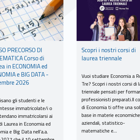
SO PRECORSO DI
Scopri i nostri corsi di
MATICA Corso di
laurea triennale
ea in ECONOMIA ed
OMIA e BIG DATA -
Vuoi studiare Economia a 
embre 2026
Tre? Scopri i nostri corsi di 
triennale pensati per forma
professionisti preparati.Il c
isano gli studenti e le
di Economia ti offre una sol
ntesse immatricolate/i o
base in materie economiche
ntendano immatricolarsi ai
aziendali, statistico-
 di Laurea in Economia ed
matematiche e…
mia e Big Data nell’a.a.
2027 che il 10 settembre