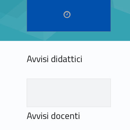
Link identifier #identifier__97723-13
Avvisi didattici
Link identifier #identifier__5976-15
Avvisi docenti