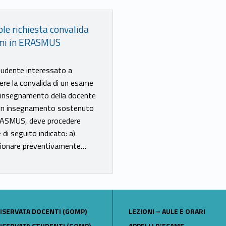
le richiesta convalida
mi in ERASMUS
tudente interessato a
ere la convalida di un esame
n insegnamento della docente
un insegnamento sostenuto
RASMUS, deve procedere
di seguito indicato: a)
zionare preventivamente…
LINK IDENTIFIER #IDENTIFIER__129968-24
ISERVATA DOCENTI (GOMP)
LEZIONI – AULE E ORARI
LINK IDENTIFIER #IDENTIFIER__79509-25
ISERVATA STUDENTI (GOMP)
APPELLI D’ESAME