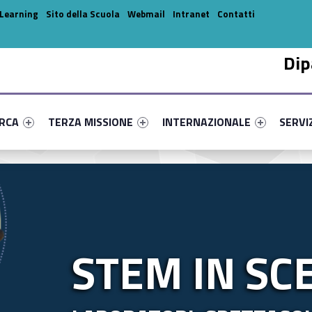
Learning
Sito della Scuola
Webmail
Intranet
Contatti
Dip
enu-primary-77693-14
dentifier #link-menu-primary-83613-31
Link identifier #link-menu-primary-62160-42
Link identifier #link-menu-prima
Link ide
ERCA
TERZA MISSIONE
INTERNAZIONALE
SERVI
STEM IN SC