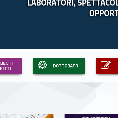
LABORATORI, SPETTACOLI
OPPOR
Link identifier #identifier__160254-3
Link identifier #identifier__129520-4
DENTI
DOTTORATO
CRITTI
Link identifier #identifier__156193-9