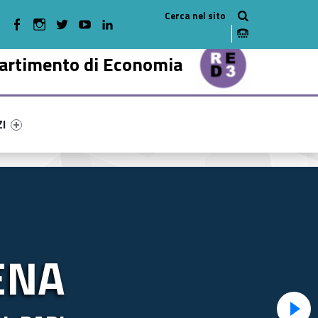
WebMan on Facebook
WebMan on Instagram
WebMan on Twitter
WebMan on Youtube
WebMan on Linkedin
artimento di Economia
ry-87360-47
ntifier #link-menu-primary-93567-57
ZI
ENA