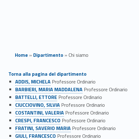
Home
»
Dipartimento
»
Chi siamo
C
Torna alla pagina del dipartimento
ADDIS, MICHELA
Professore Ordinario
h
BARBIERI, MARIA MADDALENA
Professore Ordinario
i
BATTELLI, ETTORE
Professore Ordinario
CIUCCIOVINO, SILVIA
Professore Ordinario
s
COSTANTINI, VALERIA
Professore Ordinario
CRESPI, FRANCESCO
Professore Ordinario
i
FRATINI, SAVERIO MARIA
Professore Ordinario
a
GIULI, FRANCESCO
Professore Ordinario