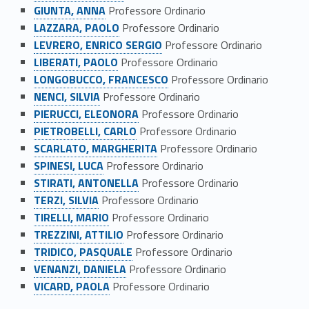
GIUNTA, ANNA
Professore Ordinario
m
LAZZARA, PAOLO
Professore Ordinario
o
LEVRERO, ENRICO SERGIO
Professore Ordinario
LIBERATI, PAOLO
Professore Ordinario
LONGOBUCCO, FRANCESCO
Professore Ordinario
NENCI, SILVIA
Professore Ordinario
PIERUCCI, ELEONORA
Professore Ordinario
PIETROBELLI, CARLO
Professore Ordinario
SCARLATO, MARGHERITA
Professore Ordinario
SPINESI, LUCA
Professore Ordinario
STIRATI, ANTONELLA
Professore Ordinario
TERZI, SILVIA
Professore Ordinario
TIRELLI, MARIO
Professore Ordinario
TREZZINI, ATTILIO
Professore Ordinario
TRIDICO, PASQUALE
Professore Ordinario
VENANZI, DANIELA
Professore Ordinario
VICARD, PAOLA
Professore Ordinario
Skip back to navigation