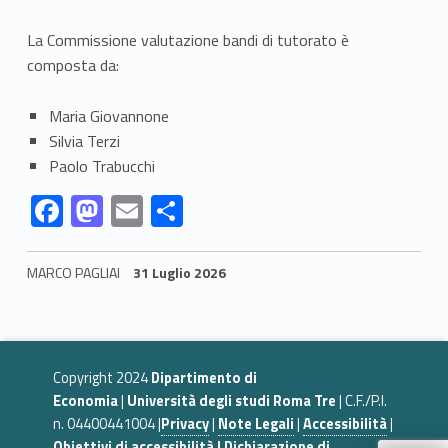
i
La Commissione valutazione bandi di tutorato è
s
composta da:
s
Maria Giovannone
i
Silvia Terzi
Paolo Trabucchi
o
Link identifier #identifier__148459-1
Link identifier #identifier__190660-2
Link identifier #identifier__195645-3
Link identifier #identifier__89313-4
F
M
E
C
n
ac
as
m
o
e
e
to
ai
n
MARCO PAGLIAI
31 Luglio 2026
b
d
l
di
v
Skip back to navigation
o
o
vi
a
o
n
di
l
Copyright 2024
Dipartimento di
k
Economia
|
Università degli studi Roma Tre
| C.F./P.I.
u
n. 04400441004 |
Privacy
|
Note Legali
|
Accessibilità
|
Obiettivi di accessibilità |
Dichiarazione di