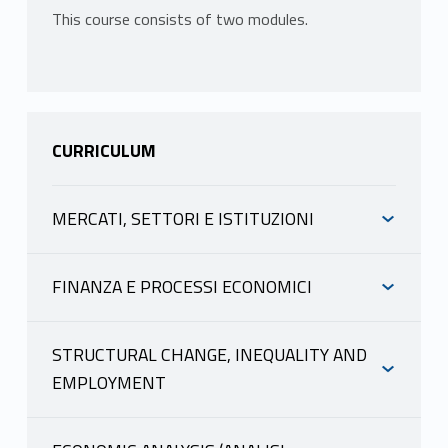
This course consists of two modules.
CURRICULUM
MERCATI, SETTORI E ISTITUZIONI
INFORMAZIONI
FINANZA E PROCESSI ECONOMICI
INFORMAZIONI
CICCONE ROBERTO
STRUCTURAL CHANGE, INEQUALITY AND
scheda docente
materiale didattico
EMPLOYMENT
CICCONE ROBERTO
INFORMAZIONI
scheda docente
PROGRAMMA
materiale didattico