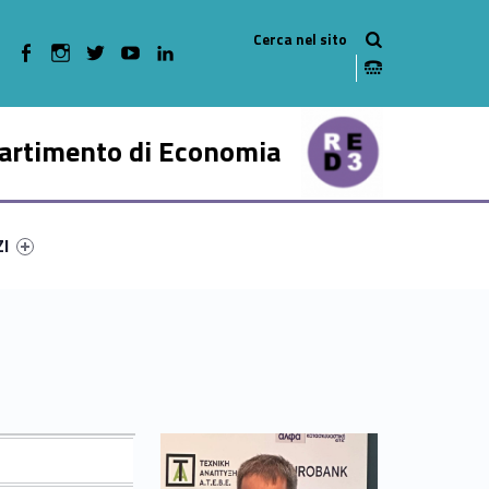
WebMan on Facebook
WebMan on Instagram
WebMan on Twitter
WebMan on Youtube
WebMan on Linkedin
artimento di Economia
ry-54128-47
ntifier #link-menu-primary-75486-57
ZI