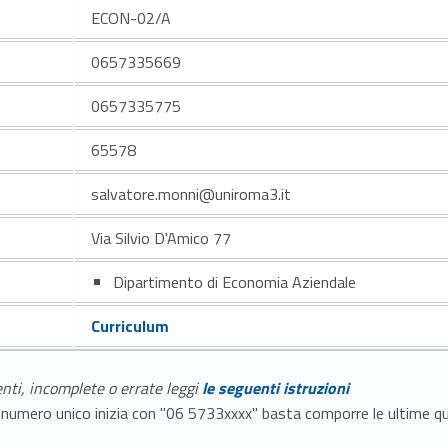
ECON-02/A
0657335669
0657335775
65578
salvatore.monni@uniroma3.it
Via Silvio D'Amico 77
Dipartimento di Economia Aziendale
Curriculum
enti, incomplete o errate leggi
le seguenti istruzioni
E il numero unico inizia con "06 5733xxxx" basta comporre le ultime 