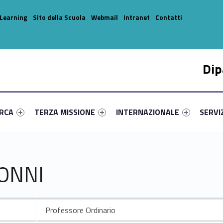
Learning
Sito della Scuola
Webmail
Intranet
Contatti
Dip
enu-primary-4179-14
dentifier #link-menu-primary-45367-31
Link identifier #link-menu-primary-80821-42
Link identifier #link-menu-prima
Link ide
ERCA
TERZA MISSIONE
INTERNAZIONALE
SERVI
MONNI
Professore Ordinario