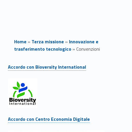
Home
»
Terza missione
»
Innovazione e
trasferimento tecnologico
»
Convenzioni
Link identifier #identifier__44775-1
C
Accordo con Bioversity International
o
Link identifier #identifier__59924-2
n
v
e
Link identifier #identifier__4144-3
Accordo con Centro Economia Digitale
n
Link identifier #identifier__61875-4