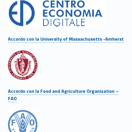
z
i
o
Link identifier #identifier__180475-5
Accordo con la University of Massachusetts -Amherst
n
i
Link identifier #identifier__1151-6
Link identifier #identifier__40416-7
Accordo con la Food and Agriculture Organization –
FAO
Link identifier #identifier__83628-8