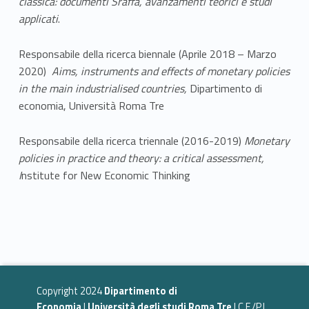
classica: documenti Sraffa, avanzamenti teorici e studi
applicati
.
Responsabile della ricerca biennale (Aprile 2018 – Marzo
2020)
Aims, instruments and effects of monetary policies
in the main industrialised countries,
Dipartimento di
economia, Università Roma Tre
Responsabile della ricerca triennale (2016-2019)
Monetary
policies in practice and theory: a critical assessment,
I
nstitute for New Economic Thinking
Copyright 2024
Dipartimento di
Economia
|
Università degli studi Roma Tre
| C.F./P.I.