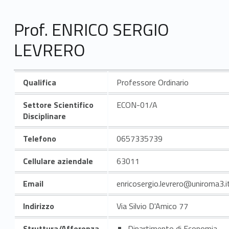
Prof. ENRICO SERGIO
LEVRERO
Qualifica
Professore Ordinario
Settore Scientifico
ECON-01/A
Disciplinare
Telefono
0657335739
Cellulare aziendale
63011
Email
enricosergio.levrero@uniroma3.i
Indirizzo
Via Silvio D'Amico 77
Struttura/Afferenza
Dipartimento di Economia