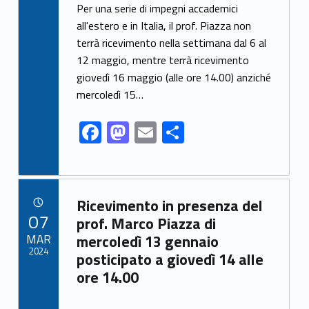
ac
as
m
h
Per una serie di impegni accademici
e
to
ai
ar
all'estero e in Italia, il prof. Piazza non
terrà ricevimento nella settimana dal 6 al
b
d
l
e
12 maggio, mentre terrà ricevimento
o
o
giovedì 16 maggio (alle ore 14.00) anziché
o
n
mercoledì 15…
k
F
M
E
S
ac
as
m
h
e
to
ai
ar
b
d
l
e
Link identifier archive #link-archive-26018
Ricevimento in presenza del
o
o
POSTED ON:
07
prof. Marco Piazza di
o
n
MAR
mercoledì 13 gennaio
2024
posticipato a giovedì 14 alle
k
ore 14.00