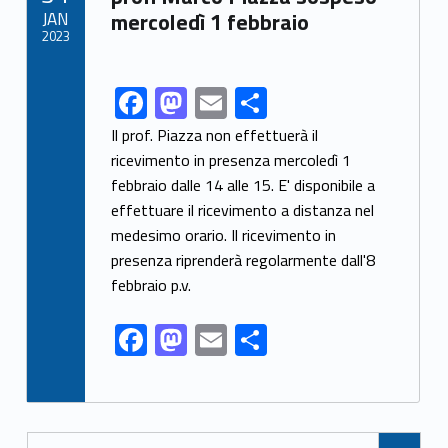
o
n
JAN
mercoledì 1 febbraio
2023
k
F
M
E
S
Link identifier share facebook archive #share-link-archive-17471
ac
as
m
h
Il prof. Piazza non effettuerà il
e
to
ai
ar
ricevimento in presenza mercoledì 1
febbraio dalle 14 alle 15. E' disponibile a
b
d
l
e
effettuare il ricevimento a distanza nel
o
o
medesimo orario. Il ricevimento in
o
n
presenza riprenderà regolarmente dall'8
k
febbraio p.v.
F
M
E
S
ac
as
m
h
e
to
ai
ar
b
d
l
e
Posts Navigation