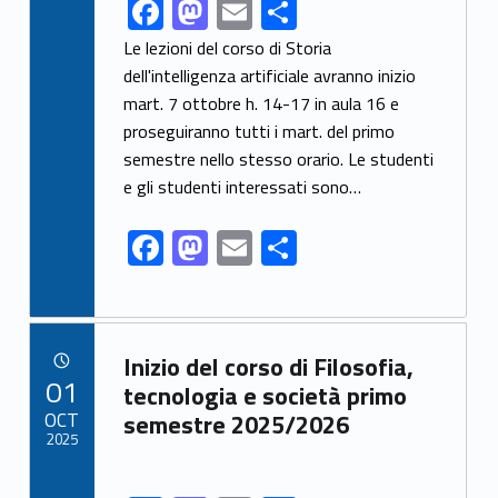
F
M
E
S
Link identifier share facebook archive #share-link-archive-41411
ac
as
m
h
Le lezioni del corso di Storia
e
to
ai
ar
dell'intelligenza artificiale avranno inizio
mart. 7 ottobre h. 14-17 in aula 16 e
b
d
l
e
proseguiranno tutti i mart. del primo
o
o
semestre nello stesso orario. Le studenti
o
n
e gli studenti interessati sono…
k
F
M
E
S
ac
as
m
h
e
to
ai
ar
b
d
l
e
Link identifier archive #link-archive-92753
Inizio del corso di Filosofia,
o
o
POSTED ON:
01
tecnologia e società primo
o
n
OCT
semestre 2025/2026
2025
k