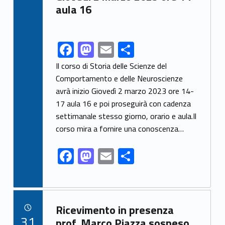
aula 16
F
M
E
S
Link identifier share facebook archive #share-link-archive-32412
ac
as
m
h
Il corso di Storia delle Scienze del
e
to
ai
ar
Comportamento e delle Neuroscienze
avrà inizio Giovedì 2 marzo 2023 ore 14-
b
d
l
e
17 aula 16 e poi proseguirà con cadenza
o
o
settimanale stesso giorno, orario e aula.Il
o
n
corso mira a fornire una conoscenza…
k
F
M
E
S
ac
as
m
h
e
to
ai
ar
b
d
l
e
Link identifier archive #link-archive-80987
Ricevimento in presenza
o
o
POSTED ON:
31
prof. Marco Piazza sospeso