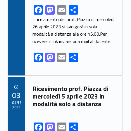
F
M
E
S
Link identifier share facebook archive #share-link-archive-12151
ac
as
m
h
Il ricevimento del prof. Piazza di mercoledì
e
to
ai
ar
26 aprile 2023 si svolgerà in sola
modalità a distanza alle ore 15.00.Per
b
d
l
e
ricevere il link inviare una mail al docente.
o
o
o
n
F
M
E
S
k
ac
as
m
h
e
to
ai
ar
b
d
l
e
Link identifier archive #link-archive-93718
Ricevimento prof. Piazza di
o
o
POSTED ON:
03
mercoledì 5 aprile 2023 in
o
n
APR
modalità solo a distanza
2023
k
F
M
E
S
Link identifier share facebook archive #share-link-archive-20920