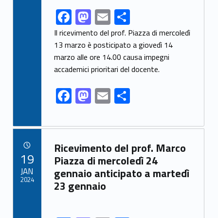
F
M
E
S
Link identifier share facebook archive #share-link-archive-39836
ac
as
m
h
Il ricevimento del prof. Piazza di mercoledì
e
to
ai
ar
13 marzo è posticipato a giovedì 14
marzo alle ore 14.00 causa impegni
b
d
l
e
accademici prioritari del docente.
o
o
o
n
F
M
E
S
k
ac
as
m
h
e
to
ai
ar
b
d
l
e
Link identifier archive #link-archive-49859
Ricevimento del prof. Marco
o
o
POSTED ON:
19
Piazza di mercoledì 24
o
n
JAN
gennaio anticipato a martedì
2024
23 gennaio
k