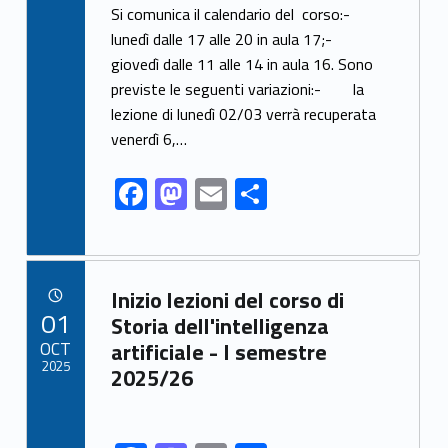
ac
as
m
h
Si comunica il calendario del corso:-
e
to
ai
ar
lunedì dalle 17 alle 20 in aula 17;-
giovedì dalle 11 alle 14 in aula 16. Sono
b
d
l
e
previste le seguenti variazioni:- la
o
o
lezione di lunedì 02/03 verrà recuperata
o
n
venerdì 6,…
k
F
M
E
S
ac
as
m
h
e
to
ai
ar
b
d
l
e
Link identifier archive #link-archive-9179
Inizio lezioni del corso di
o
o
POSTED ON:
01
Storia dell'intelligenza
o
n
OCT
artificiale - I semestre
2025
2025/26
k