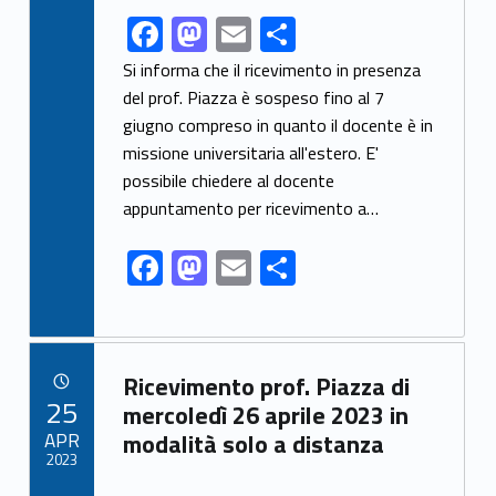
F
M
E
S
Link identifier share facebook archive #share-link-archive-7887
ac
as
m
h
Si informa che il ricevimento in presenza
e
to
ai
ar
del prof. Piazza è sospeso fino al 7
giugno compreso in quanto il docente è in
b
d
l
e
missione universitaria all'estero. E'
o
o
possibile chiedere al docente
o
n
appuntamento per ricevimento a…
k
F
M
E
S
ac
as
m
h
e
to
ai
ar
b
d
l
e
Link identifier archive #link-archive-63129
Ricevimento prof. Piazza di
o
o
POSTED ON:
25
mercoledì 26 aprile 2023 in
o
n
APR
modalità solo a distanza
2023
k