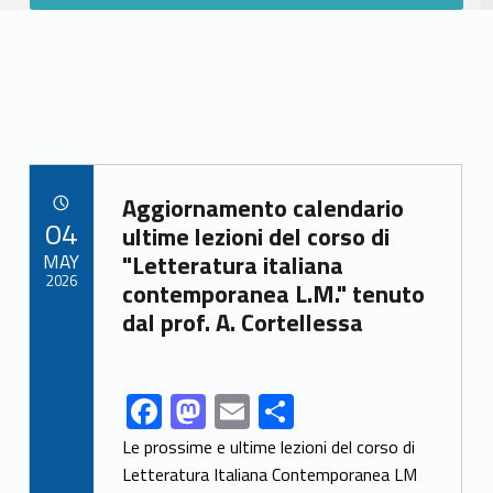
Link identifier archive #link-archive-88328
Aggiornamento calendario
POSTED ON:
04
ultime lezioni del corso di
MAY
"Letteratura italiana
2026
contemporanea L.M." tenuto
dal prof. A. Cortellessa
F
M
E
S
Link identifier share facebook archive #share-link-archive-65468
ac
as
m
h
Le prossime e ultime lezioni del corso di
e
to
ai
ar
Letteratura Italiana Contemporanea LM