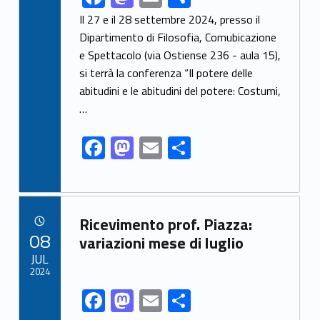
ac
as
m
h
Il 27 e il 28 settembre 2024, presso il
e
to
ai
ar
Dipartimento di Filosofia, Comubicazione
e Spettacolo (via Ostiense 236 - aula 15),
b
d
l
e
si terrà la conferenza “Il potere delle
o
o
abitudini e le abitudini del potere: Costumi,
o
n
…
k
F
M
E
S
ac
as
m
h
e
to
ai
ar
b
d
l
e
Link identifier archive #link-archive-91328
Ricevimento prof. Piazza:
o
o
POSTED ON:
08
variazioni mese di luglio
o
n
JUL
2024
k
F
M
E
S
Link identifier share facebook archive #share-link-archive-13382