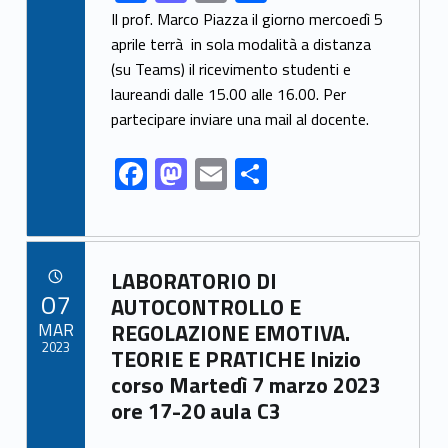
ac
as
m
h
Il prof. Marco Piazza il giorno mercoedì 5
e
to
ai
ar
aprile terrà in sola modalità a distanza
(su Teams) il ricevimento studenti e
b
d
l
e
laureandi dalle 15.00 alle 16.00. Per
o
o
partecipare inviare una mail al docente.
o
n
F
M
E
S
k
ac
as
m
h
e
to
ai
ar
b
d
l
e
Link identifier archive #link-archive-94410
LABORATORIO DI
o
o
POSTED ON:
07
AUTOCONTROLLO E
o
n
MAR
REGOLAZIONE EMOTIVA.
2023
TEORIE E PRATICHE Inizio
k
corso Martedì 7 marzo 2023
ore 17-20 aula C3