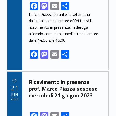
F
M
E
S
Link identifier share facebook archive #share-link-archive-65048
ac
as
m
h
Il prof. Piazza durante la settimana
e
to
ai
ar
dall'11 al 17 settembre effettuerà il
ricevimento in presenza, in deroga
b
d
l
e
all'orario consueto, lunedì 11 settembre
o
o
dalle 14.00 alle 15.00.
o
n
F
M
E
S
k
ac
as
m
h
e
to
ai
ar
b
d
l
e
Link identifier archive #link-archive-35928
Ricevimento in presenza
o
o
POSTED ON:
21
prof. Marco Piazza sospeso
o
n
JUN
mercoledì 21 giugno 2023
2023
k
Link identifier share facebook archive #share-link-archive-66431