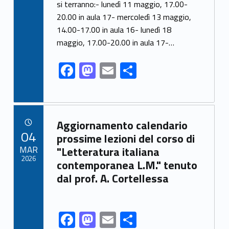
si terranno:- lunedì 11 maggio, 17.00-
b
d
l
e
20.00 in aula 17- mercoledì 13 maggio,
o
o
14.00-17.00 in aula 16- lunedì 18
o
n
maggio, 17.00-20.00 in aula 17-…
k
F
M
E
S
ac
as
m
h
e
to
ai
ar
b
d
l
e
Link identifier archive #link-archive-21785
Aggiornamento calendario
o
o
POSTED ON:
04
prossime lezioni del corso di
o
n
MAR
"Letteratura italiana
2026
contemporanea L.M." tenuto
k
dal prof. A. Cortellessa
F
M
E
S
Link identifier share facebook archive #share-link-archive-76115