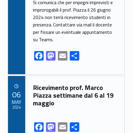
ac
as
m
h
Si comunica che per impegni imprevisti e
e
to
ai
ar
improrogabili il prof. Piazza il 26 giugno
2024 non terrà ricevimento studenti in
b
d
l
e
presenza. Contattare via mail il docente
o
o
per fissare un eventuale appuntamento
o
n
su Teams.
k
F
M
E
S
ac
as
m
h
e
to
ai
ar
b
d
l
e
Link identifier archive #link-archive-66810
Ricevimento prof. Marco
o
o
POSTED ON:
06
Piazza settimane dal 6 al 19
o
n
MAY
maggio
2024
k
F
M
E
S
Link identifier share facebook archive #share-link-archive-91504