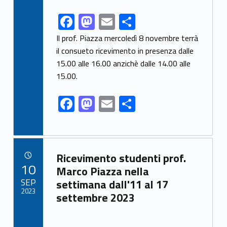
F
M
E
S
Link identifier share facebook archive #share-link-archive-83689
ac
as
m
h
Il prof. Piazza mercoledì 8 novembre terrà
e
to
ai
ar
il consueto ricevimento in presenza dalle
15.00 alle 16.00 anzichè dalle 14.00 alle
b
d
l
e
15.00.
o
o
o
n
F
M
E
S
k
ac
as
m
h
e
to
ai
ar
b
d
l
e
Link identifier archive #link-archive-47245
Ricevimento studenti prof.
o
o
POSTED ON:
10
Marco Piazza nella
o
n
SEP
settimana dall'11 al 17
2023
settembre 2023
k