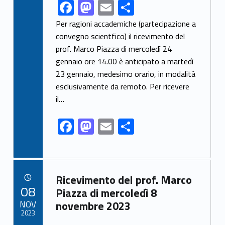
F
M
E
S
Link identifier share facebook archive #share-link-archive-59429
ac
as
m
h
Per ragioni accademiche (partecipazione a
e
to
ai
ar
convegno scientfico) il ricevimento del
prof. Marco Piazza di mercoledì 24
b
d
l
e
gennaio ore 14.00 è anticipato a martedì
o
o
23 gennaio, medesimo orario, in modalità
o
n
esclusivamente da remoto. Per ricevere
k
il…
F
M
E
S
ac
as
m
h
e
to
ai
ar
b
d
l
e
Link identifier archive #link-archive-90638
Ricevimento del prof. Marco
o
o
POSTED ON:
08
Piazza di mercoledì 8
o
n
NOV
novembre 2023
2023
k