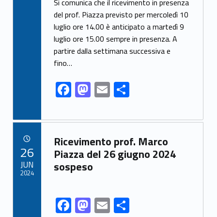
ac
as
m
h
Si comunica che il ricevimento in presenza
e
to
ai
ar
del prof. Piazza previsto per mercoledì 10
luglio ore 14.00 è anticipato a martedì 9
b
d
l
e
luglio ore 15.00 sempre in presenza. A
o
o
partire dalla settimana successiva e
o
n
fino…
k
F
M
E
S
ac
as
m
h
e
to
ai
ar
b
d
l
e
Link identifier archive #link-archive-24220
Ricevimento prof. Marco
o
o
POSTED ON:
26
Piazza del 26 giugno 2024
o
n
JUN
sospeso
2024
k
F
M
E
S
Link identifier share facebook archive #share-link-archive-83754