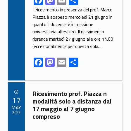
F
M
E
S
ac
as
m
h
Il ricevimento in presenza del prof. Marco
e
to
ai
ar
Piazza è sospeso mercoledì 21 giugno in
quanto il docente è in missione
b
d
l
e
universitaria all'estero. Il ricevimento
o
o
riprende martedì 27 giugno alle ore 14.00
o
n
(eccezionalmente per questa sola…
k
F
M
E
S
ac
as
m
h
e
to
ai
ar
b
d
l
e
Link identifier archive #link-archive-56742
Ricevimento prof. Piazza n
o
o
POSTED ON:
17
modalità solo a distanza dal
o
n
MAY
17 maggio al 7 giugno
2023
compreso
k