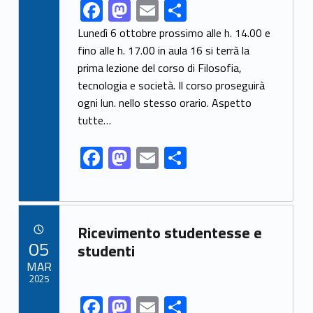
F
M
E
S
Link identifier share facebook archive #share-link-archive-38161
ac
as
m
h
Lunedì 6 ottobre prossimo alle h. 14.00 e
e
to
ai
ar
fino alle h. 17.00 in aula 16 si terrà la
prima lezione del corso di Filosofia,
b
d
l
e
tecnologia e società. Il corso proseguirà
o
o
ogni lun. nello stesso orario. Aspetto
o
n
tutte…
k
F
M
E
S
ac
as
m
h
e
to
ai
ar
b
d
l
e
Link identifier archive #link-archive-48682
Ricevimento studentesse e
o
o
POSTED ON:
05
studenti
o
n
MAR
2025
k
F
M
E
S
Link identifier share facebook archive #share-link-archive-9055