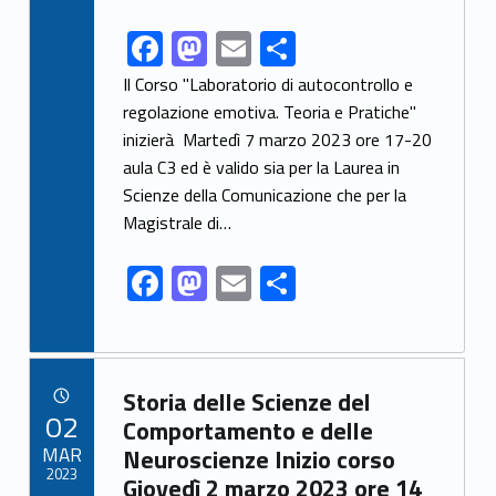
F
M
E
S
Link identifier share facebook archive #share-link-archive-96395
ac
as
m
h
Il Corso "Laboratorio di autocontrollo e
e
to
ai
ar
regolazione emotiva. Teoria e Pratiche"
inizierà Martedì 7 marzo 2023 ore 17-20
b
d
l
e
aula C3 ed è valido sia per la Laurea in
o
o
Scienze della Comunicazione che per la
o
n
Magistrale di…
k
F
M
E
S
ac
as
m
h
e
to
ai
ar
b
d
l
e
Link identifier archive #link-archive-11018
Storia delle Scienze del
o
o
POSTED ON:
02
Comportamento e delle
o
n
MAR
Neuroscienze Inizio corso
2023
Giovedì 2 marzo 2023 ore 14
k