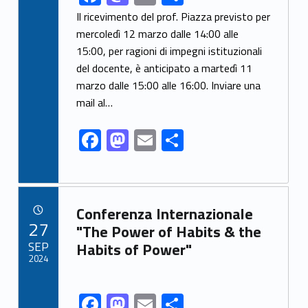
ac
as
m
h
Il ricevimento del prof. Piazza previsto per
e
to
ai
ar
mercoledì 12 marzo dalle 14:00 alle
15:00, per ragioni di impegni istituzionali
b
d
l
e
del docente, è anticipato a martedì 11
o
o
marzo dalle 15:00 alle 16:00. Inviare una
o
n
mail al…
k
F
M
E
S
ac
as
m
h
e
to
ai
ar
b
d
l
e
Link identifier archive #link-archive-61651
Conferenza Internazionale
o
o
POSTED ON:
27
"The Power of Habits & the
o
n
SEP
Habits of Power"
2024
k
F
M
E
S
Link identifier share facebook archive #share-link-archive-43409