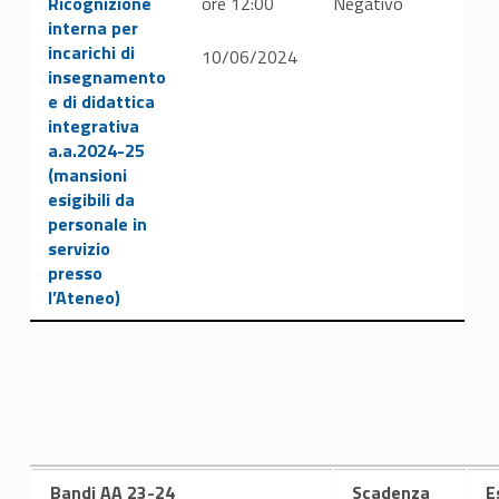
Ricognizione
ore 12:00
Negativo
interna per
incarichi di
10/06/2024
insegnamento
e di didattica
integrativa
a.a.2024-25
(mansioni
esigibili da
personale in
servizio
presso
l’Ateneo)
Bandi AA 23-24
Scadenza
E