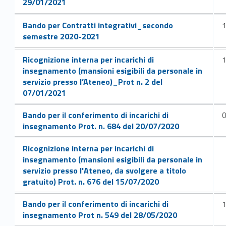
29/01/2021
Link identifier #identifier__162897-113
Bando per Contratti integrativi_secondo
semestre 2020-2021
Link identifier #identifier__147030-115
Ricognizione interna per incarichi di
insegnamento (mansioni esigibili da personale in
servizio presso l’Ateneo)_Prot n. 2 del
07/01/2021
Link identifier #identifier__130528-116
Bando per il conferimento di incarichi di
insegnamento Prot. n. 684 del 20/07/2020
Link identifier #identifier__179908-118
Ricognizione interna per incarichi di
insegnamento (mansioni esigibili da personale in
servizio presso l'Ateneo, da svolgere a titolo
gratuito) Prot. n. 676 del 15/07/2020
Link identifier #identifier__34179-119
Bando per il conferimento di incarichi di
insegnamento Prot n. 549 del 28/05/2020