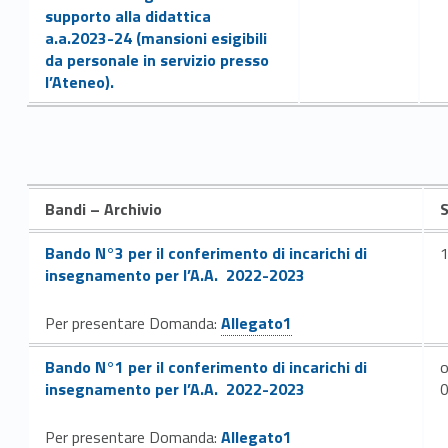
supporto alla didattica
a.a.2023-24 (mansioni esigibili
da personale in servizio presso
l’Ateneo).
Bandi – Archivio
Link identifier #identifier__50468-72
Bando N°3 per il conferimento di incarichi di
insegnamento per l’A.A. 2022-2023
Link identifier #identifier__59136-73
Per presentare Domanda:
Allegato1
Link identifier #identifier__2148-75
Bando N°1 per il conferimento di incarichi di
o
insegnamento per l’A.A. 2022-2023
Link identifier #identifier__170654-76
Per presentare Domanda:
Allegato1