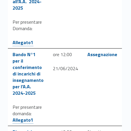
all’A.A. 2024-
2025
Per presentare
Domanda:
Link identifier #identifier__131709-46
Allegato1
Link identifier #identifier__70995-48
Link identifier #identifier__19822-50
Bando N°1
ore 12:00
Assegnazione
per il
conferimento
21/06/2024
di incarichi di
insegnamento
per l’A.A.
2024-2025
Per presentare
Link identifier #identifier__123911-49
domanda:
Allegato1
Link identifier #identifier__34218-51