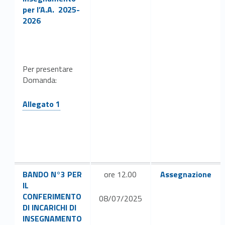
per l’A.A. 2025-
2026
Per presentare
Domanda:
Link identifier #identifier__101050-13
Allegato 1
Link identifier #identifier__140095-15
Link identifier #identifier__85805-18
BANDO N°3 PER
ore 12.00
Assegnazione
IL
CONFERIMENTO
08/07/2025
DI INCARICHI DI
INSEGNAMENTO