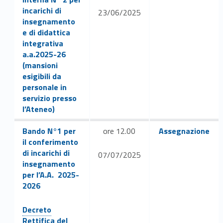
incarichi di
23/06/2025
insegnamento
e di didattica
integrativa
a.a.2025-26
(mansioni
esigibili da
personale in
servizio presso
l’Ateneo)
Link identifier #identifier__130391-25
Link identifier #identifier__160277-29
Bando N°1 per
ore 12.00
Assegnazione
il conferimento
di incarichi di
07/07/2025
insegnamento
per l’A.A. 2025-
2026
Link identifier #identifier__29838-26
Decreto
Rettifica del