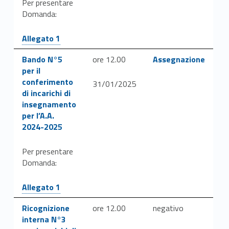
Per presentare
Domanda:
Link identifier #identifier__29706-32
Allegato 1
Link identifier #identifier__34172-34
Link identifier #identifier__197488-36
Bando N°5
ore 12.00
Assegnazione
per il
conferimento
31/01/2025
di incarichi di
insegnamento
per l’A.A.
2024-2025
Per presentare
Domanda:
Link identifier #identifier__32782-35
Allegato 1
Link identifier #identifier__134675-37
Ricognizione
ore 12.00
negativo
interna N°3