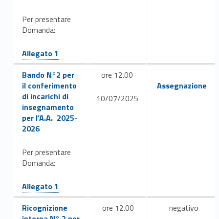
Per presentare
Domanda:
Link identifier #identifier__193068-17
Allegato 1
Link identifier #identifier__165587-19
Bando N°2 per
ore 12.00
Link identifier #identifier__107183-21
il conferimento
Assegnazione
di incarichi di
10/07/2025
insegnamento
per l’A.A. 2025-
2026
Per presentare
Domanda:
Link identifier #identifier__42098-20
Allegato 1
Link identifier #identifier__144123-22
Ricognizione
ore 12.00
negativo
Link identifier #identifier__151758-23
Link identifier #identifier__22070-24
interna
N°
2 per