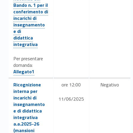
Bando n. 1 per il
conferimento di
incarichi di
insegnamento
e di
Link identifier #identifier__67910-27
didattica
integrativa
Per presentare
Link identifier #identifier__27073-28
domanda:
Allegato1
Link identifier #identifier__129863-30
Ricognizione
ore 12:00
Negativo
interna per
incarichi di
11/06/2025
insegnamento
e di didattica
integrativa
a.a.2025-26
(mansioni