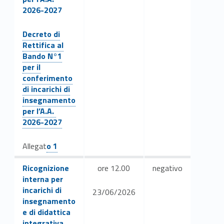
p
2026-2027
e
Link identifier #identifier__106443-2
Decreto di
r
Rettifica al
Bando N°1
i
per il
conferimento
n
di incarichi di
insegnamento
c
per l’A.A.
a
2026-2027
r
Link identifier #identifier__161386-3
Allegat
o 1
i
Link identifier #identifier__2304-4
Ricognizione
ore 12.00
negativo
interna per
c
incarichi di
23/06/2026
insegnamento
h
e di didattica
integrativa