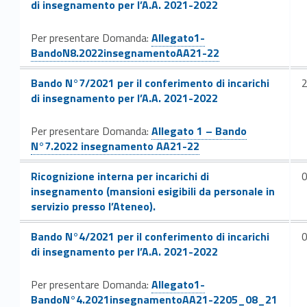
di insegnamento per l’A.A. 2021-2022
Link identifier #identifier__195451-86
Per presentare Domanda:
Allegato1-
BandoN8.2022insegnamentoAA21-22
Link identifier #identifier__86509-88
Bando N°7/2021 per il conferimento di incarichi
di insegnamento per l’A.A. 2021-2022
Link identifier #identifier__78080-89
Per presentare Domanda:
Allegato 1 – Bando
N°7.2022 insegnamento AA21-22
Link identifier #identifier__72632-91
Ricognizione interna per incarichi di
insegnamento (mansioni esigibili da personale in
servizio presso l’Ateneo).
Link identifier #identifier__124604-92
Bando N°4/2021 per il conferimento di incarichi
di insegnamento per l’A.A. 2021-2022
Link identifier #identifier__31141-93
Per presentare Domanda:
Allegato1-
BandoN°4.2021insegnamentoAA21-2205_08_21