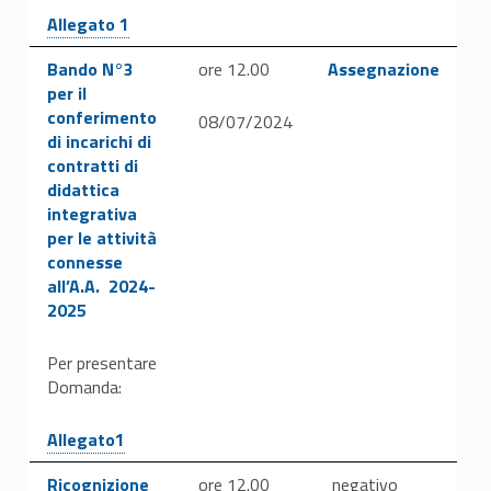
Link identifier #identifier__148601-39
Allegato 1
Link identifier #identifier__63409-41
Link identifier #identifier__180502-43
Bando N°3
ore 12.00
Assegnazione
per il
conferimento
08/07/2024
di incarichi di
contratti di
didattica
integrativa
per le attività
connesse
all’A.A. 2024-
2025
Per presentare
Domanda:
Link identifier #identifier__120142-42
Allegato1
Link identifier #identifier__122601-44
Ricognizione
ore 12.00
negativo