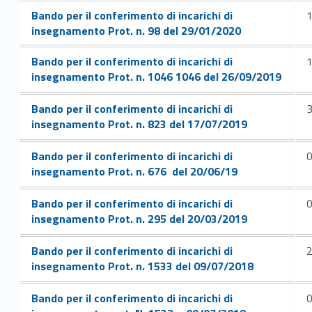
Link identifier #identifier__60318-121
Bando per il conferimento di incarichi di
insegnamento Prot. n. 98 del 29/01/2020
Link identifier #identifier__135616-123
Bando per il conferimento di incarichi di
insegnamento Prot. n. 1046 1046 del 26/09/2019
Link identifier #identifier__107480-125
Bando per il conferimento di incarichi di
insegnamento Prot. n. 823 del 17/07/2019
Link identifier #identifier__45155-127
Bando per il conferimento di incarichi di
0
insegnamento Prot. n. 676 del 20/06/19
Link identifier #identifier__79588-129
Bando per il conferimento di incarichi di
insegnamento Prot. n. 295 del 20/03/2019
Link identifier #identifier__101936-131
Bando per il conferimento di incarichi di
2
insegnamento Prot. n. 1533 del 09/07/2018
Link identifier #identifier__133743-133
Bando per il conferimento di incarichi di