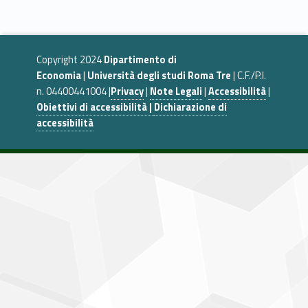
b
d
l
di
Skip back to navigation
o
o
vi
o
n
di
Copyright 2024
Dipartimento di
k
Economia
|
Università degli studi Roma Tre
| C.F./P.I.
n. 04400441004 |
Privacy
|
Note Legali
|
Accessibilità
|
Obiettivi di accessibilità |
Dichiarazione di
accessibilità