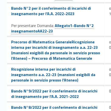
Link identifier #identifier__22046-78
Bando N°2 per il conferimento di incarichi di
o
insegnamento per l’A.A. 2022-2023
Link identifier #identifier__62209-79
Per presentare Domanda:
Allegato1-Bando N°2
insegnamentoAA22-23
Link identifier #identifier__50385-81
Precorso di Matematica GeneraleRicognizione
o
interna per incarichi di insegnamento a.a. 22-23
(mansioni esigibili da personale in servizio presso
l’Ateneo) – Precorso di Matematica Generale
Link identifier #identifier__183937-82
Ricognizione interna per incarichi di
o
insegnamento a.a. 22-23 (mansioni esigibili da
personale in servizio presso l’Ateneo)
Link identifier #identifier__103026-83
Bando N°9/2022 per il conferimento di incarichi
di insegnamento per l’A.A. 2021-2022
Link identifier #identifier__159036-85
Bando N°8/2022 per il conferimento di incarichi