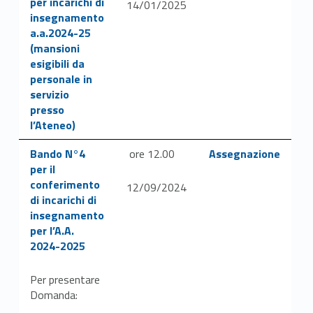
per incarichi di
14/01/2025
insegnamento
a.a.2024-25
(mansioni
esigibili da
personale in
servizio
presso
l’Ateneo)
Link identifier #identifier__171035-38
Link identifier #identifier__162985-40
Bando N°4
ore 12.00
Assegnazione
per il
conferimento
12/09/2024
di incarichi di
insegnamento
per l’A.A.
2024-2025
Per presentare
Domanda: