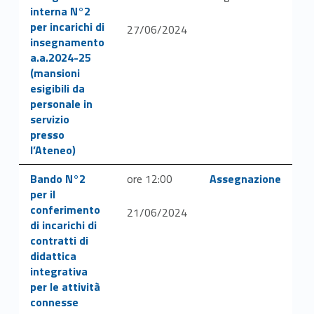
interna N°2
per incarichi di
27/06/2024
insegnamento
a.a.2024-25
(mansioni
esigibili da
personale in
servizio
presso
l’Ateneo)
Link identifier #identifier__142638-45
Link identifier #identifier__58336-47
Bando N°2
ore 12:00
Assegnazione
per il
conferimento
21/06/2024
di incarichi di
contratti di
didattica
integrativa
per le attività
connesse