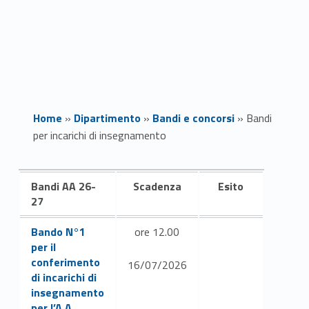
Home
»
Dipartimento
»
Bandi e concorsi
»
Bandi
per incarichi di insegnamento
B
Bandi AA 26-
Scadenza
Esito
a
27
Link identifier #identifier__67775-1
n
Bando N°1
ore 12.00
per il
d
conferimento
16/07/2026
di incarichi di
i
insegnamento
per l’A.A.