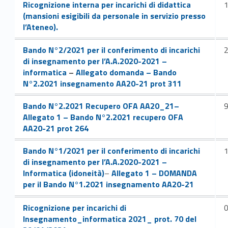
Link identifier #identifier__119575-102
Ricognizione interna per incarichi di didattica
(mansioni esigibili da personale in servizio presso
l’Ateneo).
Link identifier #identifier__167491-103
Bando N°2/2021 per il conferimento di incarichi
di insegnamento per l’A.A.2020-2021 –
Link identifier #identifier__21462-104
informatica
–
Allegato domanda – Bando
N°2.2021 insegnamento AA20-21 prot 311
Link identifier #identifier__104062-106
Link identifier #identifier__145121-107
Bando N°2.2021 Recupero OFA AA20_21
–
Allegato 1 – Bando N°2.2021 recupero OFA
AA20-21 prot 264
Link identifier #identifier__130816-109
Bando N°1/2021 per il conferimento di incarichi
di insegnamento per l’A.A.2020-2021 –
Link identifier #identifier__168119-110
Informatica (idoneità)
–
Allegato 1 – DOMANDA
per il Bando N°1.2021 insegnamento AA20-21
Link identifier #identifier__58584-112
Ricognizione per incarichi di
Insegnamento_informatica 2021_ prot. 70 del