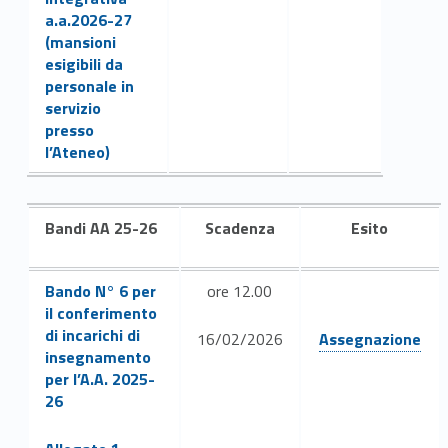
i
a.a.2026-27
d
(mansioni
esigibili da
i
personale in
servizio
i
presso
l’Ateneo)
n
s
Bandi AA 25-26
Scadenza
Esito
e
g
Link identifier #identifier__49187-5
Bando N° 6 per
ore 12.00
il conferimento
n
Link identifier #identifier__128534-7
di incarichi di
16/02/2026
Assegnazione
a
insegnamento
per l’A.A. 2025-
m
26
Link identifier #identifier__1536-6