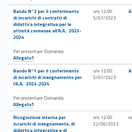
Link identifier #identifier__180516-65
Link identifier #identif
Bando N°2 per il conferimento
ore 12:00
A
di incarichi di contratti di
5/07/2023
didattica integrativa per le
attività connesse all’A.A. 2023-
2024
Link identifier #identifier__48366-66
Per presentare Domanda:
Allegato1
Link identifier #identifier__145703-68
Link identifier #identif
Bando N°1 per il conferimento
ore 12:00
A
di incarichi di insegnamento per
5/07/2023
l’A.A. 2023-2024
Link identifier #identifier__140687-69
Per presentare Domanda:
Allegato1
Link identifier #identifier__139797-71
Ricognizione interna per
ore 12:00
n
incarichi di insegnamento, di
22/06/2023
didattica integrativa e di