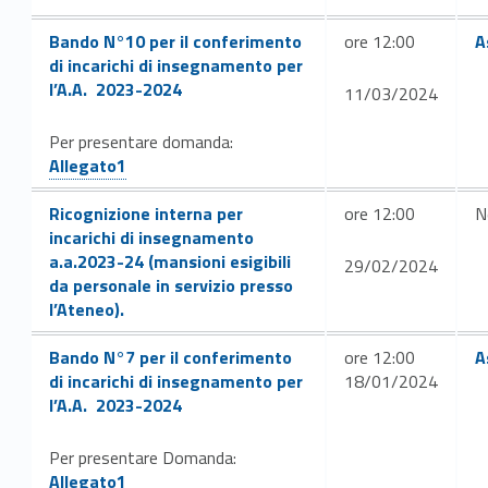
Link identifier #identif
Bando N°10 per il conferimento
ore 12:00
A
di incarichi di insegnamento per
l’A.A. 2023-2024
11/03/2024
Link identifier #identifier__159635-52
Per presentare domanda:
Allegato1
Link identifier #identifier__173775-54
Ricognizione interna per
ore 12:00
N
incarichi di insegnamento
a.a.2023-24 (mansioni esigibili
29/02/2024
da personale in servizio presso
l’Ateneo).
Link identifier #identifier__23904-55
Link identifier #identifi
Bando N°7 per il conferimento
ore 12:00
A
di incarichi di insegnamento per
18/01/2024
l’A.A. 2023-2024
Link identifier #identifier__147031-56
Per presentare Domanda:
Allegato1