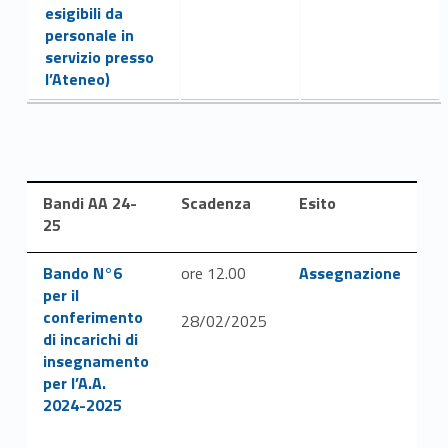
esigibili da
personale in
servizio presso
l’Ateneo)
Bandi AA 24-
Scadenza
Esito
25
Link identifier #identifier__74443-31
Link identifier #identifier__102390-33
Bando N°6
ore 12.00
Assegnazione
per il
conferimento
28/02/2025
di incarichi di
insegnamento
per l’A.A.
2024-2025