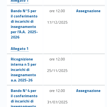
e
Allegato 1
n
Link identifier #identifier__175358-8
Link identifier #identifier__159522-10
Bando N°5 per
ore 12.00
Assegnazione
il conferimento
t
di incarichi di
17/12/2025
o
insegnamento
per l’A.A. 2025-
2026
Link identifier #identifier__125327-9
Allegato 1
Link identifier #identifier__25081-11
Ricognizione
ore 12.00
interna n 5 per
incarichi di
25/11/2025
insegnamento
a.a. 2025-26
Link identifier #identifier__70221-12
Link identifier #identifier__34679-14
Bando N°4 per
ore 12.00
Assegnazione
il conferimento
di incarichi di
31/07/2025
insegnamento