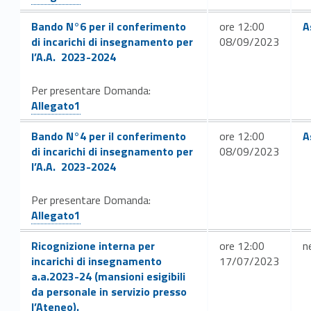
Link identifier #identifier__118091-58
Link identifier #identifi
Bando N°6 per il conferimento
ore 12:00
A
di incarichi di insegnamento per
08/09/2023
l’A.A. 2023-2024
Link identifier #identifier__79676-59
Per presentare Domanda:
Allegato1
Link identifier #identifier__63973-61
Link identifier #identif
Bando N°4 per il conferimento
ore 12:00
A
di incarichi di insegnamento per
08/09/2023
l’A.A. 2023-2024
Link identifier #identifier__188073-62
Per presentare Domanda:
Allegato1
Link identifier #identifier__70158-64
Ricognizione interna per
ore 12:00
n
incarichi di insegnamento
17/07/2023
a.a.2023-24 (mansioni esigibili
da personale in servizio presso
l’Ateneo).