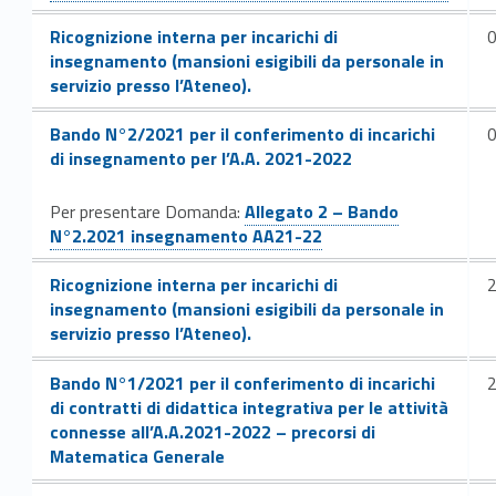
Link identifier #identifier__193145-95
Ricognizione interna per incarichi di
insegnamento (mansioni esigibili da personale in
servizio presso l’Ateneo).
Link identifier #identifier__195063-96
Bando N°2/2021 per il conferimento di incarichi
di insegnamento per l’A.A. 2021-2022
Link identifier #identifier__188885-97
Per presentare Domanda:
Allegato 2 – Bando
N°2.2021 insegnamento AA21-22
Link identifier #identifier__106235-99
Ricognizione interna per incarichi di
insegnamento (mansioni esigibili da personale in
servizio presso l’Ateneo).
Link identifier #identifier__20400-100
Bando N°1/2021 per il conferimento di incarichi
di contratti di didattica integrativa per le attività
connesse all’A.A.2021-2022 – precorsi di
Matematica Generale