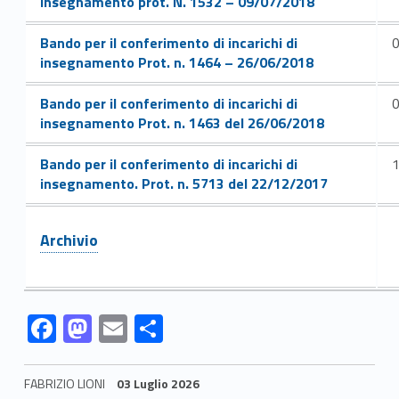
insegnamento prot. N. 1532 – 09/07/2018
Link identifier #identifier__95118-135
Bando per il conferimento di incarichi di
insegnamento Prot. n. 1464 – 26/06/2018
Link identifier #identifier__128529-137
Bando per il conferimento di incarichi di
insegnamento Prot. n. 1463 del 26/06/2018
Link identifier #identifier__35376-139
Bando per il conferimento di incarichi di
insegnamento. Prot. n. 5713 del 22/12/2017
Link identifier #identifier__14707-141
Archivio
Link identifier #identifier__118498-142
Link identifier #identifier__24233-143
Link identifier #identifier__34979-144
Link identifier #identifier__191428-145
F
M
E
C
ac
as
m
o
e
to
ai
n
FABRIZIO LIONI
03 Luglio 2026