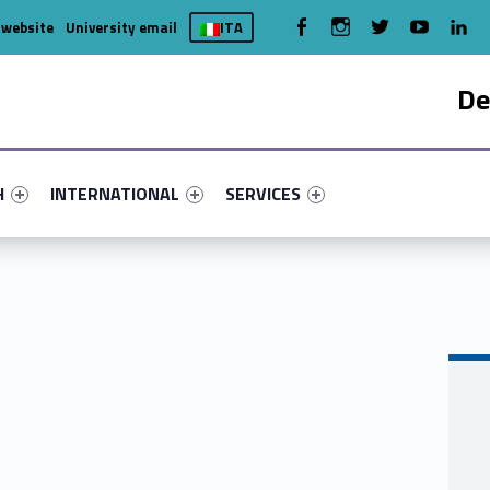
WebMan on Facebook
WebMan on Instagram
WebMan on Twitter
WebMan on You
WebMa
 website
University email
ITA
De
nu-primary-89897-4
fier #link-menu-primary-78803-7
Link identifier #link-menu-primary-97607-15
Link identifier #link-menu-primary-
H
INTERNATIONAL
SERVICES