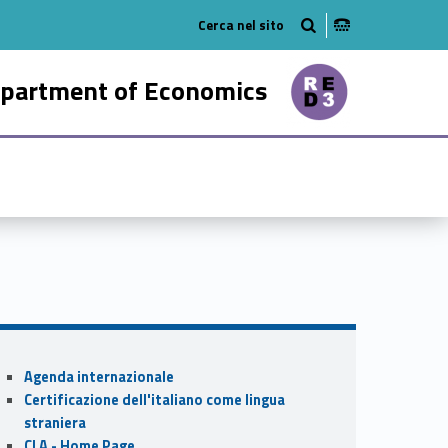
tube
n on linkedin
partment of Economics
78937-21
Sidebar
Agenda internazionale
Certificazione dell'italiano come lingua
straniera
CLA - Home Page