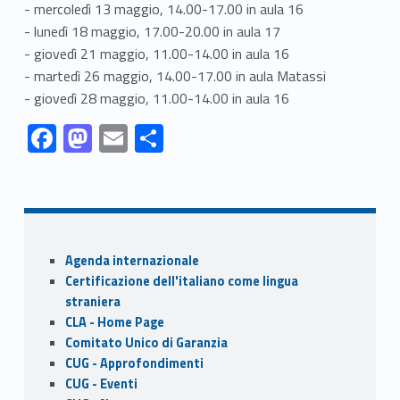
- mercoledì 13 maggio, 14.00-17.00 in aula 16
- lunedì 18 maggio, 17.00-20.00 in aula 17
- giovedì 21 maggio, 11.00-14.00 in aula 16
- martedì 26 maggio, 14.00-17.00 in aula Matassi
- giovedì 28 maggio, 11.00-14.00 in aula 16
Link identifier #identifier__35253-1
Link identifier #identifier__195278-2
Link identifier #identifier__29191-3
Link identifier #identifier__179709-4
F
M
E
S
ac
as
m
h
Skip back to navigation
e
to
ai
ar
b
d
l
e
o
o
Sidebar
Agenda internazionale
o
n
Certificazione dell'italiano come lingua
k
straniera
CLA - Home Page
Comitato Unico di Garanzia
CUG - Approfondimenti
CUG - Eventi