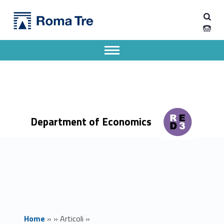
Primary Menu
Dipartimento di Economia
Aggiornamento calendario ultime lezioni del corso di "Letteratura italiana contemporanea L.M." tenuto dal prof. A. Cortellessa - Dipartimento di Economia
Dipartimento di Economia dell'Università degli Studi Roma Tre
Apri il menu secondario
Header info sidebar
Department of Economics
Home
»
»
Articoli
»