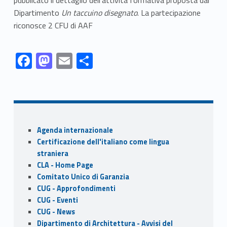
Dipartimento
Un taccuino disegnato
. La partecipazione
riconosce 2 CFU di AAF
Link identifier #identifier__17269-1
Link identifier #identifier__56609-2
Link identifier #identifier__3849-3
Link identifier #identifier__96407-4
F
M
E
S
ac
as
m
h
Skip back to navigation
e
to
ai
ar
b
d
l
e
o
o
Sidebar
Agenda internazionale
o
n
Certificazione dell'italiano come lingua
k
straniera
CLA - Home Page
Comitato Unico di Garanzia
CUG - Approfondimenti
CUG - Eventi
CUG - News
Dipartimento di Architettura - Avvisi del