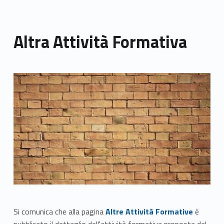
Altra Attività Formativa
Link identifier archive #link-archive-thumb-soap-68178
Link identifier #identifier__127767-1
Si comunica che alla pagina
Altre Attività Formative
è
pubblicato il dettaglio dell'attività formativa proposta dal