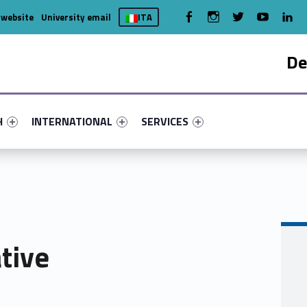
WebMan on Facebook
WebMan on Instagram
WebMan on Twitter
WebMan on You
WebMa
 website
University email
ITA
De
nu-primary-79423-4
fier #link-menu-primary-7950-7
Link identifier #link-menu-primary-25475-15
Link identifier #link-menu-primary-
H
INTERNATIONAL
SERVICES
ative