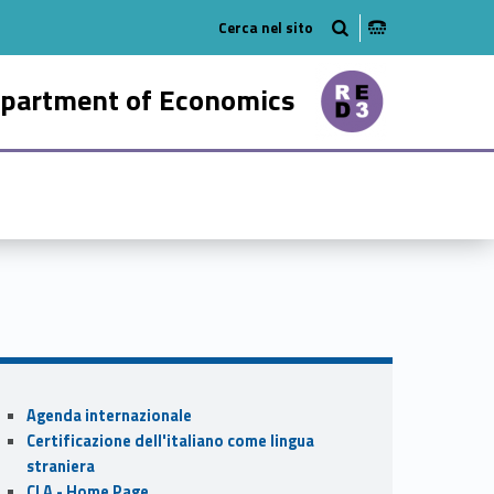
tube
n on linkedin
partment of Economics
20478-21
Sidebar
Agenda internazionale
Certificazione dell'italiano come lingua
straniera
CLA - Home Page