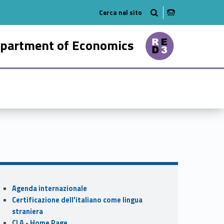
tube
n on linkedin
partment of Economics
37548-21
Sidebar
Agenda internazionale
Certificazione dell'italiano come lingua
straniera
CLA - Home Page