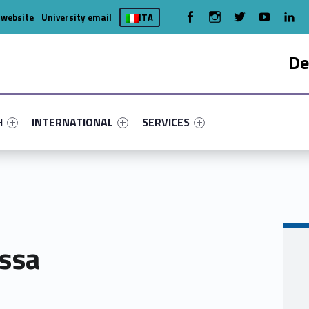
WebMan on Facebook
WebMan on Instagram
WebMan on Twitter
WebMan on You
WebMa
 website
University email
ITA
De
nu-primary-68499-4
fier #link-menu-primary-67714-7
Link identifier #link-menu-primary-39367-15
Link identifier #link-menu-primary-
H
INTERNATIONAL
SERVICES
assa