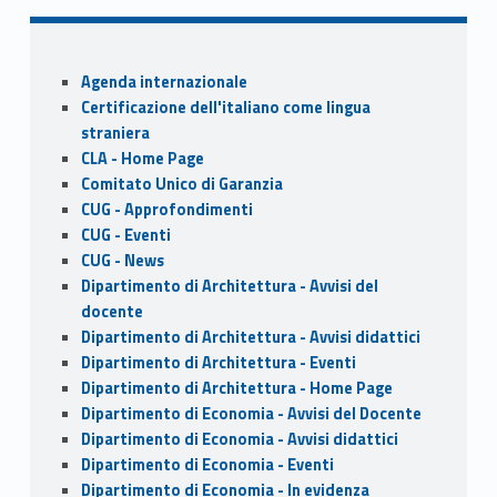
e
to
ai
ar
b
d
l
e
o
o
Sidebar
Agenda internazionale
o
n
Certificazione dell'italiano come lingua
k
straniera
CLA - Home Page
Comitato Unico di Garanzia
CUG - Approfondimenti
CUG - Eventi
CUG - News
Dipartimento di Architettura - Avvisi del
docente
Dipartimento di Architettura - Avvisi didattici
Dipartimento di Architettura - Eventi
Dipartimento di Architettura - Home Page
Dipartimento di Economia - Avvisi del Docente
Dipartimento di Economia - Avvisi didattici
Dipartimento di Economia - Eventi
Dipartimento di Economia - In evidenza