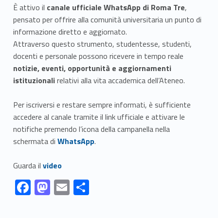
È attivo il
canale ufficiale WhatsApp di Roma Tre
,
pensato per offrire alla comunità universitaria un punto di
informazione diretto e aggiornato.
Attraverso questo strumento, studentesse, studenti,
docenti e personale possono ricevere in tempo reale
notizie, eventi, opportunità e aggiornamenti
istituzionali
relativi alla vita accademica dell’Ateneo.
Per iscriversi e restare sempre informati, è sufficiente
accedere al canale tramite il link ufficiale e attivare le
notifiche premendo l’icona della campanella nella
Link identifier #identifier__34826-1
schermata di
WhatsApp
.
Link identifier #identifier__94047-2
Guarda il
video
Link identifier #identifier__156247-1
Link identifier #identifier__137626-2
Link identifier #identifier__192842-3
Link identifier #identifier__84364-4
F
M
E
S
ac
as
m
h
Skip back to navigation