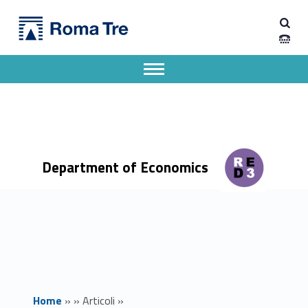
Primary Menu
Dipartimento di Economia
DATI E NUOVE TECNOLOGIE NELL’AMMINISTRAZIONE DIGITALE - Dipartimento di Economia
Dipartimento di Economia dell'Università degli Studi Roma Tre
Apri il menu secondario
Header info sidebar
Department of Economics
Home
»
»
Articoli
»