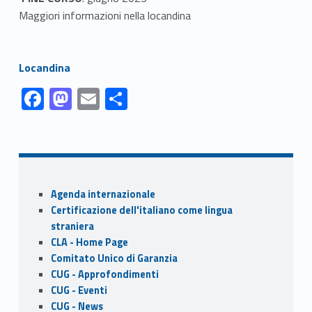
Maggiori informazioni nella locandina
Link identifier #identifier__119476-1
Locandina
Link identifier #identifier__4584-1
Link identifier #identifier__164853-2
Link identifier #identifier__74495-3
Link identifier #identifier__124397-4
F
M
E
S
ac
as
m
h
Skip back to navigation
e
to
ai
ar
b
d
l
e
o
o
Sidebar
Agenda internazionale
o
n
Certificazione dell'italiano come lingua
k
straniera
CLA - Home Page
Comitato Unico di Garanzia
CUG - Approfondimenti
CUG - Eventi
CUG - News