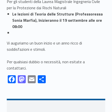
Per gli studenti della Laurea Magistrale Ingegneria Civile
per la Protezione dai Rischi Naturali
Le lezioni di Teoria delle Strutture (Professoressa
Sonia Marfia), Inizieranno il 19 settembre alle ore
08:00
Vi auguriamo un buon inizio e un anno ricco di
soddisfazioni e stimoli.
Per qualsiasi dubbio o necessità, non esitate a
contattarci.
Link identifier #identifier__112118-1
Link identifier #identifier__193573-2
Link identifier #identifier__14677-3
Link identifier #identifier__6891-4
F
M
E
S
ac
as
m
h
Skip back to navigation
e
to
ai
ar
b
d
l
e
o
o
Sidebar