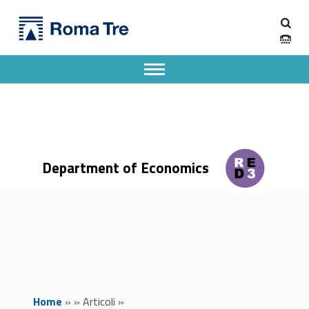
Primary Menu
Dipartimento di Economia
Inizio delle lezioni – Benvenuto agli studenti delle Lauree Magistrali in Ingegneria Civile - Dipartimento di Economia
Dipartimento di Economia dell'Università degli Studi Roma Tre
Apri il menu secondario
Header info sidebar
Department of Economics
Home
»
»
Articoli
»