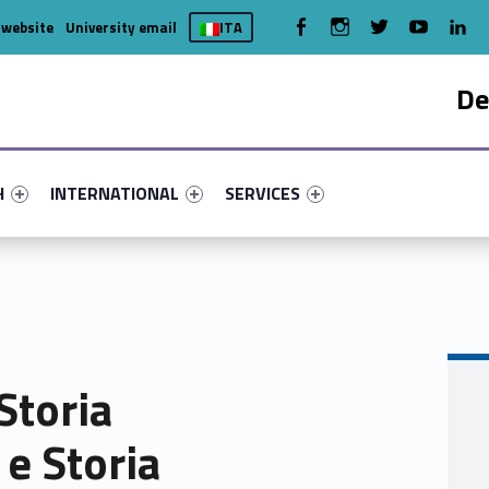
WebMan on Facebook
WebMan on Instagram
WebMan on Twitter
WebMan on You
WebMa
 website
University email
ITA
De
nu-primary-45425-4
fier #link-menu-primary-68391-7
Link identifier #link-menu-primary-29876-15
Link identifier #link-menu-primary-
H
INTERNATIONAL
SERVICES
 Storia
 e Storia