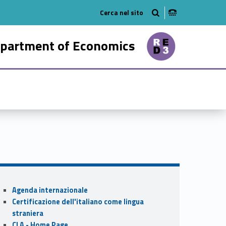
tube
n on linkedin
partment of Economics
52743-21
Sidebar
Agenda internazionale
Certificazione dell'italiano come lingua
straniera
CLA - Home Page