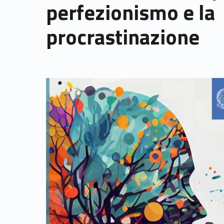
perfezionismo e la
procrastinazione
Link identifier archive #link-archive-thumb-soap-45178