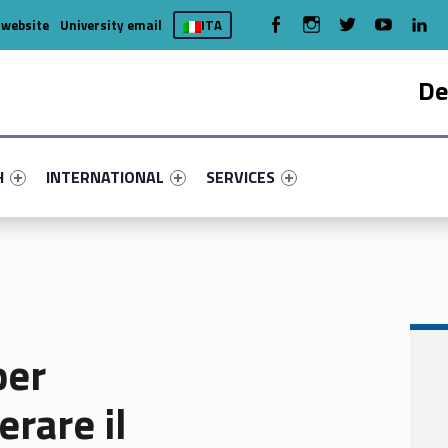
WebMan on Facebook
WebMan on Instagram
WebMan on Twitter
WebMan on You
WebMa
 website
University email
ITA
De
nu-primary-16000-4
fier #link-menu-primary-94341-7
Link identifier #link-menu-primary-10769-15
Link identifier #link-menu-primary-
H
INTERNATIONAL
SERVICES
per
rare il