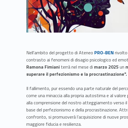
Link identifier #identifier__87860-1
Nell'ambito del progetto di Ateneo
PRO-BEN
rivolto
contrasto ai fenomeni di disagio psicologico ed emot
Ramona Fimiani
terrà nel mese di
marzo 2025
un
m
superare il perfezionismo e la procrastinazione".
Il fallimento, pur essendo una parte naturale del per
come una minaccia alla propria autostima e al valore 
alla comprensione del nostro atteggiamento verso il 
base del perfezionismo e della procrastinazione. Attr
confronto, si promuoverà l’acquisizione di nuove pros
maggiore fiducia e resilienza.