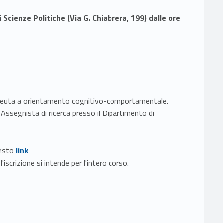
 Scienze Politiche (Via G. Chiabrera, 199) dalle ore
apeuta a orientamento cognitivo-comportamentale.
 Assegnista di ricerca presso il Dipartimento di
Link identifier #identifier__94101-2
uesto
link
iscrizione si intende per l'intero corso.