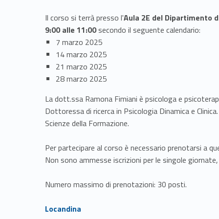
Il corso si terrà presso l'
Aula 2E del Dipartimento di
9:00 alle 11:00
secondo il seguente calendario:
7 marzo 2025
14 marzo 2025
21 marzo 2025
28 marzo 2025
La dott.ssa Ramona Fimiani è psicologa e psicoter
Dottoressa di ricerca in Psicologia Dinamica e Clinica.
Scienze della Formazione.
Per partecipare al corso è necessario prenotarsi a q
Non sono ammesse iscrizioni per le singole giornate, l'
Numero massimo di prenotazioni: 30 posti.
Link identifier #identifier__17317-3
Locandina