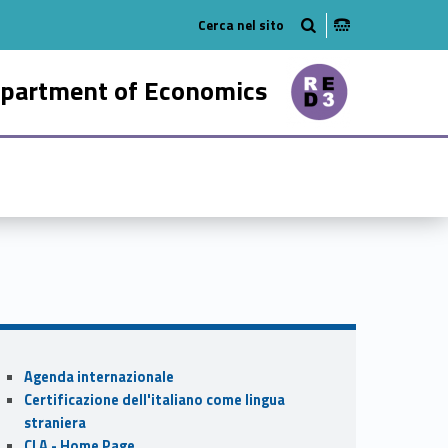
tube
n on linkedin
partment of Economics
65737-21
Sidebar
Agenda internazionale
Certificazione dell'italiano come lingua
straniera
CLA - Home Page