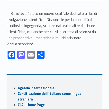
In Biblioteca è nato un nuovo scaffale dedicato a libri di
divulgazione scientifica! Disponibile per la curiosità di
studiosi di ingegneria, scienze naturali e altre discipline
scientifiche, ma anche per chi si interessa di scienza da
una prospettiva umanistica o multidisciplinare.
Vieni a scoprirlo!
Link identifier #identifier__47584-1
Link identifier #identifier__69569-2
Link identifier #identifier__41597-3
Link identifier #identifier__3308-4
F
M
E
S
ac
as
m
h
Skip back to navigation
e
to
ai
ar
b
d
l
e
o
o
Sidebar
Agenda internazionale
o
n
Certificazione dell'italiano come lingua
k
straniera
CLA - Home Page