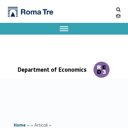
Primary Menu
Dipartimento di Economia
Nuovo scaffale dedicato alla divulgazione scientifica - Dipartimento di Economia
Dipartimento di Economia dell'Università degli Studi Roma Tre
Apri il menu secondario
Header info sidebar
Department of Economics
Home
»
»
Articoli
»