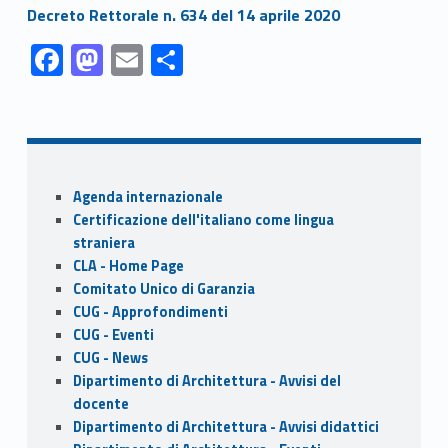
Link identifier #identifier__155933-1
Decreto Rettorale n. 634 del 14 aprile 2020
Link identifier #identifier__40470-1
Link identifier #identifier__159916-2
Link identifier #identifier__145465-3
Link identifier #identifier__169579-4
F
M
E
S
ac
as
m
h
Skip back to navigation
e
to
ai
ar
b
d
l
e
o
o
Sidebar
Agenda internazionale
o
n
Certificazione dell'italiano come lingua
k
straniera
CLA - Home Page
Comitato Unico di Garanzia
CUG - Approfondimenti
CUG - Eventi
CUG - News
Dipartimento di Architettura - Avvisi del
docente
Dipartimento di Architettura - Avvisi didattici