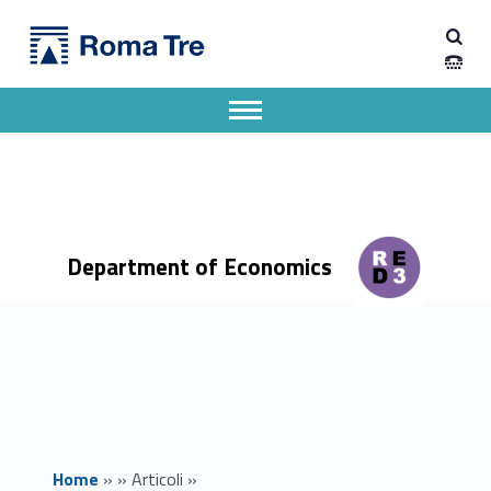
Primary Menu
Dipartimento di Economia
Proroga al 3 maggio 2020 delle misure adottate per l'emergenza covid-19 - Dipartimento di Economia
Dipartimento di Economia dell'Università degli Studi Roma Tre
Apri il menu secondario
Header info sidebar
Department of Economics
Home
»
»
Articoli
»