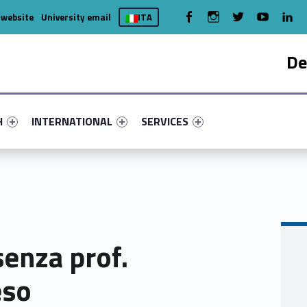
WebMan on Facebook
WebMan on Instagram
WebMan on Twitter
WebMan on You
WebMa
 website
University email
ITA
De
nu-primary-38288-4
fier #link-menu-primary-20220-7
Link identifier #link-menu-primary-50245-15
Link identifier #link-menu-primary-
H
INTERNATIONAL
SERVICES
enza prof.
eso