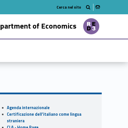
tube
n on linkedin
partment of Economics
63037-21
Sidebar
Agenda internazionale
Certificazione dell'italiano come lingua
straniera
CLA - Home Page