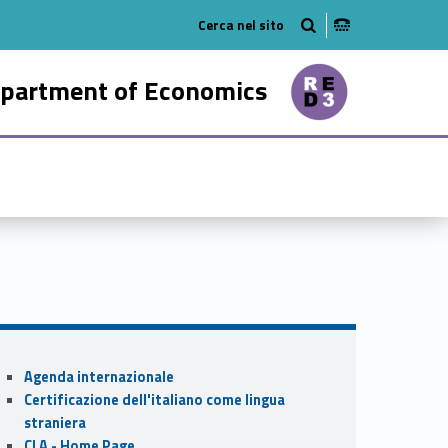
tube
n on linkedin
partment of Economics
25561-21
Sidebar
Agenda internazionale
Certificazione dell'italiano come lingua
straniera
CLA - Home Page