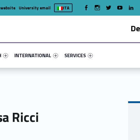
WebMan on Facebook
WebMan on Instagram
WebMan on Twitter
WebMan on You
WebMa
 website
University email
ITA
De
nu-primary-63274-4
fier #link-menu-primary-97765-7
Link identifier #link-menu-primary-61344-15
Link identifier #link-menu-primary-
H
INTERNATIONAL
SERVICES
a Ricci