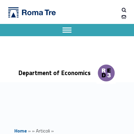
Primary Menu
Dipartimento di Economia
Roma Tre alla frontiera della sicurezza alimentare! - Dipartimento di Economia
Dipartimento di Economia dell'Università degli Studi Roma Tre
Apri il menu secondario
Header info sidebar
Department of Economics
Home
»
»
Articoli
»