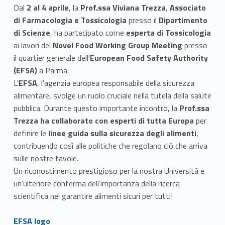
Dal
2 al 4 aprile
, la
Prof.ssa Viviana Trezza
,
Associato
di Farmacologia e Tossicologia
presso il
Dipartimento
di Scienze
, ha partecipato come
esperta di Tossicologia
ai lavori del
Novel Food Working Group Meeting
presso
il quartier generale dell'
European Food Safety Authority
(EFSA)
a Parma.
L'
EFSA
, l'agenzia europea responsabile della sicurezza
alimentare, svolge un ruolo cruciale nella tutela della salute
pubblica. Durante questo importante incontro, la
Prof.ssa
Trezza ha collaborato con esperti di tutta Europa
per
definire le
linee guida sulla sicurezza degli alimenti
,
contribuendo così alle politiche che regolano ciò che arriva
sulle nostre tavole.
Un riconoscimento prestigioso per la nostra Università e
un’ulteriore conferma dell’importanza della ricerca
scientifica nel garantire alimenti sicuri per tutti!
Link identifier #identifier__134730-1
EFSA logo