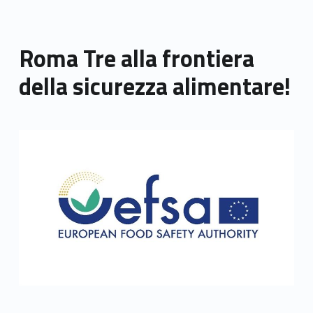
Roma Tre alla frontiera
della sicurezza alimentare!
Link identifier archive #link-archive-thumb-soap-85705