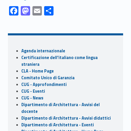
Link identifier #identifier__157854-1
Link identifier #identifier__120107-2
Link identifier #identifier__148725-3
Link identifier #identifier__63078-4
F
M
E
S
ac
as
m
h
Skip back to navigation
e
to
ai
ar
b
d
l
e
o
o
Sidebar
Agenda internazionale
o
n
Certificazione dell'italiano come lingua
k
straniera
CLA - Home Page
Comitato Unico di Garanzia
CUG - Approfondimenti
CUG - Eventi
CUG - News
Dipartimento di Architettura - Avvisi del
docente
Dipartimento di Architettura - Avvisi didattici
Dipartimento di Architettura - Eventi