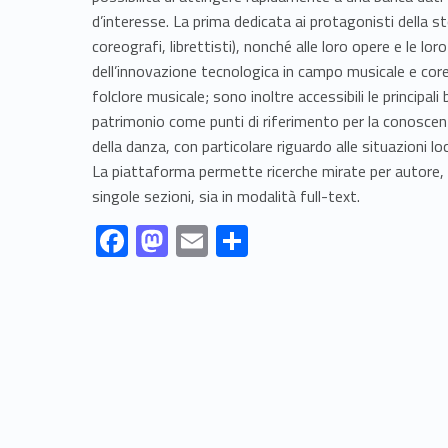
d’interesse. La prima dedicata ai protagonisti della st
coreografi, librettisti), nonché alle loro opere e le lo
dell’innovazione tecnologica in campo musicale e coreu
folclore musicale; sono inoltre accessibili le principal
patrimonio come punti di riferimento per la conoscenz
della danza, con particolare riguardo alle situazioni loc
La piattaforma permette ricerche mirate per autore, p
singole sezioni, sia in modalità full-text.
Link identifier #identifier__7132-1
Link identifier #identifier__77291-2
Link identifier #identifier__9514-3
Link identifier #identifier__26698-4
F
M
E
S
ac
as
m
h
Skip back to navigation
e
to
ai
ar
b
d
l
e
o
o
o
n
k