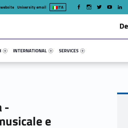
WebMan on Facebook
WebMan on Instagram
WebMan on Twitter
WebMan on You
WebMa
 website
University email
ITA
De
nu-primary-61782-4
fier #link-menu-primary-87404-7
Link identifier #link-menu-primary-45399-15
Link identifier #link-menu-primary-
H
INTERNATIONAL
SERVICES
 -
 musicale e