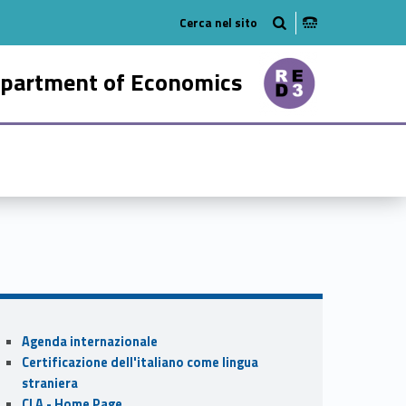
tube
n on linkedin
partment of Economics
95915-21
Sidebar
Agenda internazionale
Certificazione dell'italiano come lingua
straniera
CLA - Home Page