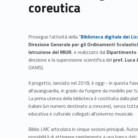
coreutica
Link identifier #identifier__144917-1
Prosegue l'attività della "
Biblioteca digitale dei Lic
Direzione Generale per gli Ordinamenti Scolastici
Istruzione del MIUR
, e realizzato dal
Dipartimento 
direzione e la supervisione scientifica del
prof. Luca
DAMS).
Il progetto, lanciato nel 2018, è oggi - in questa f
all'avanguardia, in grado da fungere da modello per tutti
La prima utenza della biblioteca è costituita dalla plat
italiani (un numero destinato a crescere), senza tutt
educativa e culturale collegati all’universo musicale.
Biblio LMC articolata in cinque sezioni principali, Autor
possibilità di attingere rapidamente a una banca dati d