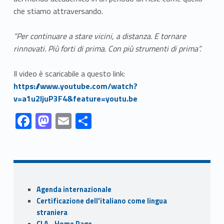
che stiamo attraversando.
“Per continuare a stare vicini, a distanza. E tornare
rinnovati. Più forti di prima. Con più strumenti di prima”.
Link identifier #identifier__65743-2
Link identifier #identifier__80586-3
Il video è scaricabile a questo link:
https://www.youtube.com/watch?
v=a1u2IjuP3F4&feature=youtu.be
Link identifier #identifier__125313-1
Link identifier #identifier__70884-2
Link identifier #identifier__184840-3
Link identifier #identifier__195304-4
F
M
E
S
ac
as
m
h
Skip back to navigation
e
to
ai
ar
b
d
l
e
o
o
Sidebar
Agenda internazionale
o
n
Certificazione dell'italiano come lingua
k
straniera
CLA - Home Page