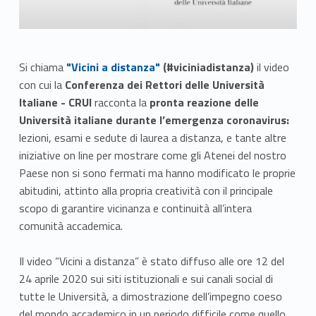
Link identifier #identifier__178467-1
Si chiama
"Vicini a distanza"
(#viciniadistanza)
il video
con cui la
Conferenza dei Rettori delle Università
Italiane - CRUI
racconta la
pronta reazione delle
Università italiane durante l’emergenza coronavirus:
lezioni, esami e sedute di laurea a distanza, e tante altre
iniziative on line per mostrare come gli Atenei del nostro
Paese non si sono fermati ma hanno modificato le proprie
abitudini, attinto alla propria creatività con il principale
scopo di garantire vicinanza e continuità all’intera
comunità accademica.
Il video “Vicini a distanza” è stato diffuso alle ore 12 del
24 aprile 2020 sui siti istituzionali e sui canali social di
tutte le Università, a dimostrazione dell’impegno coeso
del mondo accademico in un periodo difficile come quello