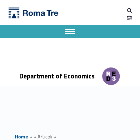
Primary Menu
Dipartimento di Economia
#viciniadistanza: un video della CRUI per raccontare l’impegno delle Università ai tempi del coronavirus - Dipartimento di Economia
Dipartimento di Economia dell'Università degli Studi Roma Tre
Apri il menu secondario
Header info sidebar
Department of Economics
Home
»
»
Articoli
»