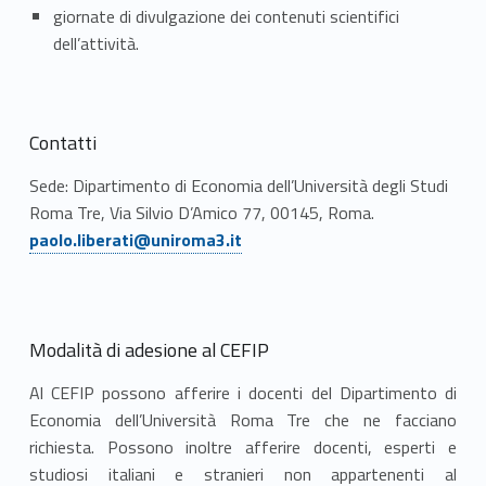
giornate di divulgazione dei contenuti scientifici
i
dell’attività.
n
a
Contatti
n
Sede: Dipartimento di Economia dell’Università degli Studi
z
Roma Tre, Via Silvio D’Amico 77, 00145, Roma.
Link identifier #identifier__67111-2
paolo.liberati@uniroma3.it
a
P
u
Modalità di adesione al CEFIP
b
Al CEFIP possono afferire i docenti del Dipartimento di
b
Economia dell’Università Roma Tre che ne facciano
richiesta. Possono inoltre afferire docenti, esperti e
l
studiosi italiani e stranieri non appartenenti al