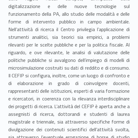
r
digitalizzazione e delle nuove tecnologie sul
o
funzionamento della PA, allo studio delle modalità e delle
forme di intervento pubblico in campo ambientale.
d
Nell’attività di ricerca il Centro privilegia l’applicazione di
i
strumenti analitici, sia teorici sia empirici, a problemi
rilevanti per le scelte pubbliche e per la politica fiscale. Al
R
riguardo, e ove rilevante, le analisi di valutazione delle
politiche pubbliche si avvalgono dell’impiego di modelli di
i
microsimulazione costruiti su dati di reddito e di consumo.
c
Il CEFIP si configura, inoltre, come un luogo di confronto e
di elaborazione in grado di coinvolgere docenti,
e
rappresentanti delle istituzioni, esperti di varia formazione
r
e ricercatori, in coerenza con la rilevanza interdisciplinare
dei progetti di ricerca. L’attività del CEFIP è aperta anche a
c
assegnisti di ricerca, dottorandi e studenti di laurea
magistrale e triennale, sia attraverso specifiche forme di
a
divulgazione dei contenuti scientifici dell’attività svolta,
sia attraverso l’eventuale erogazione di borse di studio