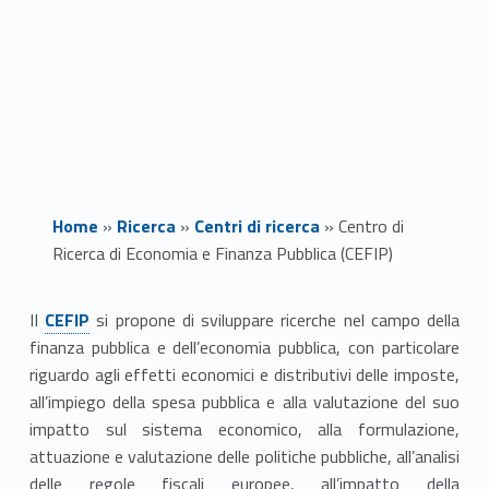
Home
»
Ricerca
»
Centri di ricerca
»
Centro di
Ricerca di Economia e Finanza Pubblica (CEFIP)
Link identifier #identifier__15395-1
C
II
CEFIP
si propone di sviluppare ricerche nel campo della
finanza pubblica e dell’economia pubblica, con particolare
e
riguardo agli effetti economici e distributivi delle imposte,
n
all’impiego della spesa pubblica e alla valutazione del suo
impatto sul sistema economico, alla formulazione,
t
attuazione e valutazione delle politiche pubbliche, all’analisi
delle regole fiscali europee, all’impatto della