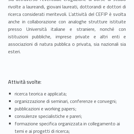
d
rivolte a laureandi, giovani laureati, dottorandi e dottori di
i
ricerca considerati meritevoli. L’attività del CEFIP è svolta
E
anche in collaborazione con analoghe strutture istituite
presso Università italiane e straniere, nonché con
c
istituzioni pubbliche, imprese private e altri enti e
associazioni di natura pubblica o privata, sia nazionali sia
o
esteri.
n
o
m
Attività svolte:
i
ricerca teorica e applicata;
organizzazione di seminari, conferenze e convegni;
a
pubblicazioni e working papers;
consulenze specialistiche e pareri;
e
formazione specifica organizzata in collegamento ai
F
temi e ai progetti di ricerca;