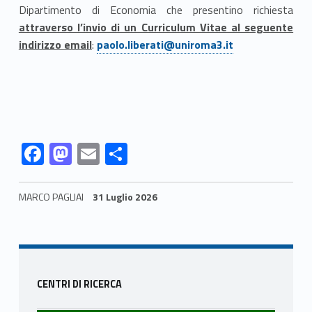
Dipartimento di Economia che presentino richiesta
i
attraverso l’invio di un Curriculum Vitae al seguente
c
Link identifier #identifier__101310-3
indirizzo email
:
paolo.liberati@uniroma3.it
a
(
C
Link identifier #identifier__5954-4
Link identifier #identifier__126516-5
Link identifier #identifier__147567-6
Link identifier #identifier__32106-7
F
M
E
C
E
ac
as
m
o
F
e
to
ai
n
MARCO PAGLIAI
31 Luglio 2026
I
b
d
l
di
Skip back to navigation
P
o
o
vi
o
n
di
)
Sidebar
k
CENTRI DI RICERCA